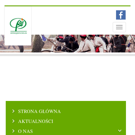
Menu
Toggle
navigati
STRONA GŁÓWNA
AKTUALNOŚCI
O NAS