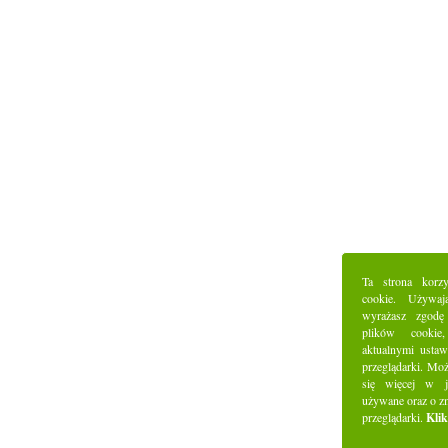
Ta strona korz
cookie. Używaj
wyrażasz zgodę
plików cookie
aktualnymi ustaw
przeglądarki. Mo
się więcej w j
używane oraz o z
przeglądarki.
Klik