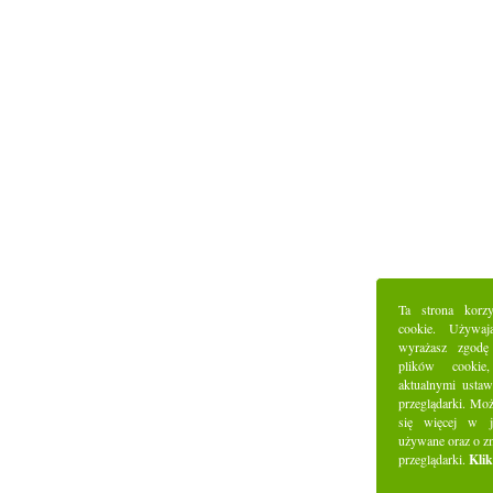
Ta strona korz
cookie. Używaj
wyrażasz zgodę
plików cookie
aktualnymi ustaw
przeglądarki. Mo
się więcej w j
używane oraz o z
przeglądarki.
Klik