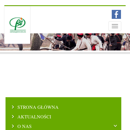
Menu
Toggle
navigati
STRONA GŁÓWNA
AKTUALNOŚCI
O NAS