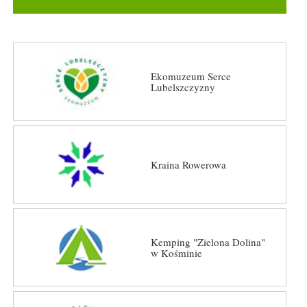
Ekomuzeum Serce
Lubelszczyzny
Kraina Rowerowa
Kemping "Zielona Dolina"
w Kośminie