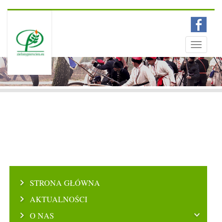
Menu
Toggle
navigati
STRONA GŁÓWNA
AKTUALNOŚCI
O NAS