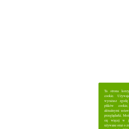
Ta strona korz
cookie. Używaj
wyrażasz zgodę
plików cookie
aktualnymi ustaw
przeglądarki. Mo
się więcej w j
używane oraz o z