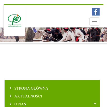
Menu
Toggle
navigati
STRONA GŁÓWNA
AKTUALNOŚCI
O NAS