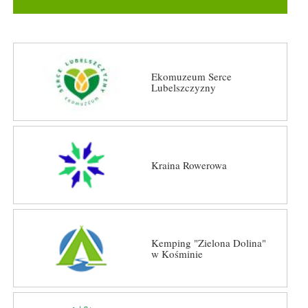
Ekomuzeum Serce
Lubelszczyzny
Kraina Rowerowa
Kemping "Zielona Dolina"
w Kośminie