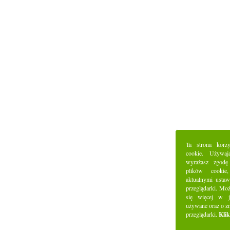
Ta strona korz
cookie. Używaj
wyrażasz zgodę
plików cookie
aktualnymi ustaw
przeglądarki. Mo
się więcej w j
używane oraz o z
przeglądarki.
Klik