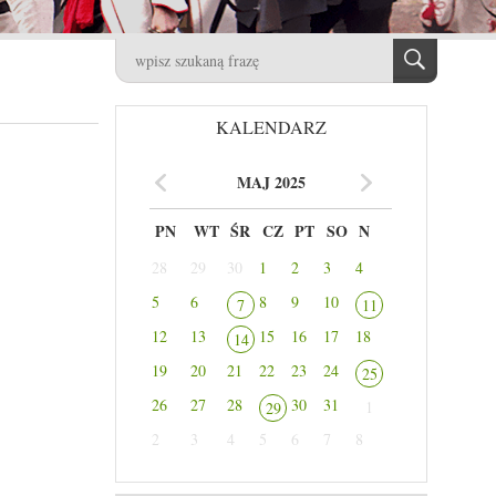
KALENDARZ
MAJ 2025
PN
WT
ŚR
CZ
PT
SO
N
28
29
30
1
2
3
4
5
6
8
9
10
7
11
12
13
15
16
17
18
14
19
20
21
22
23
24
25
26
27
28
30
31
1
29
2
3
4
5
6
7
8