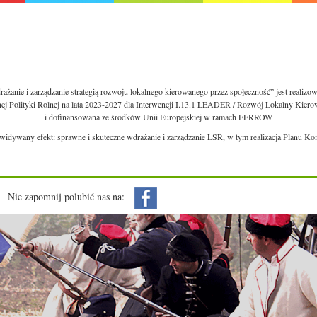
ażanie i zarządzanie strategią rozwoju lokalnego kierowanego przez społeczność” jest realiz
nej Polityki Rolnej na lata 2023-2027 dla Interwencji I.13.1 LEADER / Rozwój Lokalny Kie
i dofinansowana ze środków Unii Europejskiej w ramach EFRROW
ewidywany efekt: sprawne i skuteczne wdrażanie i zarządzanie LSR, w tym realizacja Planu Ko
Nie zapomnij polubić nas na: