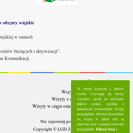
 obszary wiejskie
pejskiej w ramach
sztów bieżących i aktywizacji”.
anu Komunikacji.
Statystyki:
Ta strona korzysta z plików
Wszystkie wizyty:
5285323
cookie. Używając tej strony
Wizyty z ostatnich 30 dni:
91360
wyrażasz zgodę na używanie
plików cookie, zgodnie z
Wizyty w ciągu ostatniego tygodnia:
25410
aktualnymi ustawieniami Twojej
Użytkownicy online:
8
przeglądarki. Możesz dowiedzieć
się więcej w jakim celu są
Nie zapomnij polubić nas na
Facebooku
używane oraz o zmianie ustawień
Copyright © LGD Zielony Pierścień - 2016.
przeglądarki.
Kliknij tutaj »