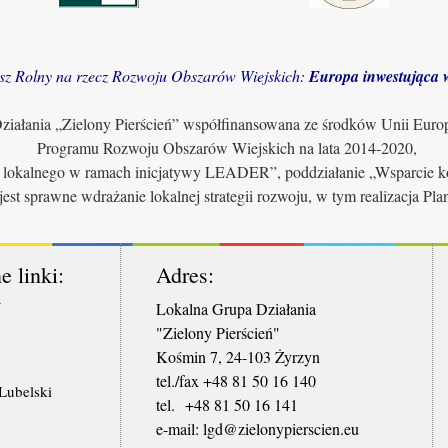
sz Rolny na rzecz Rozwoju Obszarów Wiejskich:
Europa inwestująca w
iałania „Zielony Pierścień” współfinansowana ze środków Unii Euro
Programu Rozwoju Obszarów Wiejskich na lata 2014-2020,
u lokalnego w ramach inicjatywy LEADER”, poddziałanie „Wsparcie ko
jest sprawne wdrażanie lokalnej strategii rozwoju, w tym realizacja Pl
e linki:
Adres:
W
Lokalna Grupa Działania
"Zielony Pierścień"
Kośmin 7, 24-103 Żyrzyn
tel./fax +48 81 50 16 140
ubelski
tel. +48 81 50 16 141
​e-mail: lgd@zielonypierscien.eu