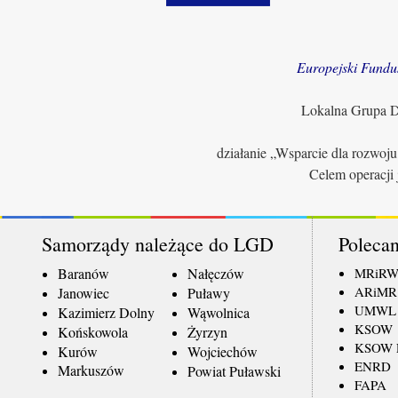
Europejski Fundu
Lokalna Grupa Dz
działanie „Wsparcie dla rozwoj
Celem operacji 
Samorządy należące do LGD
Polecan
Baranów
Nałęczów
MRiR
ARiMR
Janowiec
Puławy
UMWL
Kazimierz Dolny
Wąwolnica
KSOW
Końskowola
Żyrzyn
KSOW L
Kurów
Wojciechów
ENRD
Markuszów
Powiat Puławski
FAPA