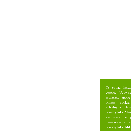
Ta strona korz
cookie. Używaj
wyrażasz zgodę
plików cookie
aktualnymi ustaw
przeglądarki. Mo
się więcej w j
używane oraz o z
przeglądarki.
Klik