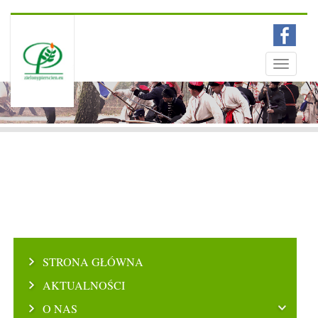
Menu
Toggle
navigati
STRONA GŁÓWNA
AKTUALNOŚCI
O NAS