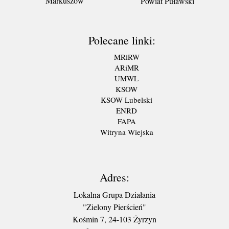
Markuszów
Powiat Puławski
Polecane linki:
MRiRW
ARiMR
UMWL
KSOW
KSOW Lubelski
ENRD
FAPA
Witryna Wiejska
Adres:
Lokalna Grupa Działania
"Zielony Pierścień"
Kośmin 7, 24-103 Żyrzyn