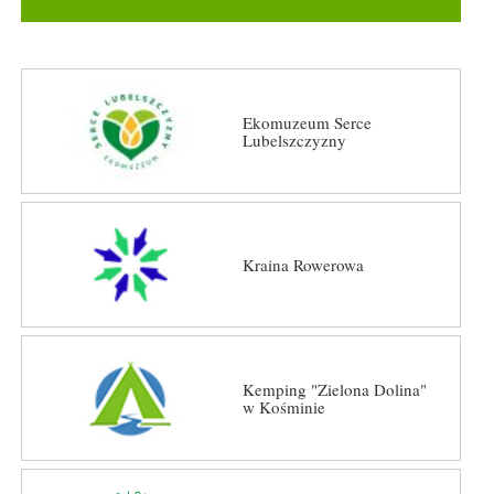
Ekomuzeum Serce
Lubelszczyzny
Kraina Rowerowa
Kemping "Zielona Dolina"
w Kośminie