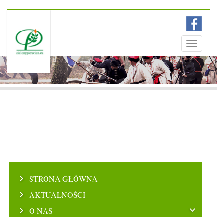
Menu
Toggle
navigati
STRONA GŁÓWNA
AKTUALNOŚCI
O NAS