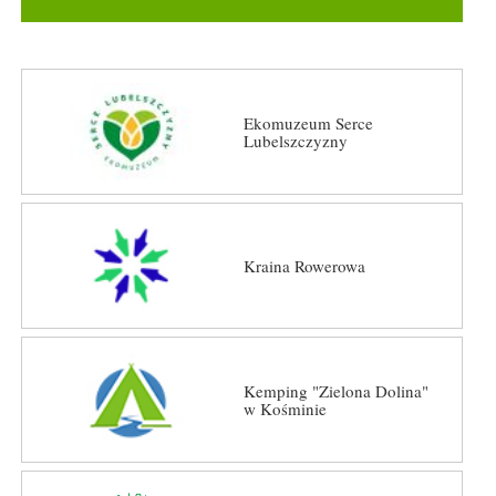
Ekomuzeum Serce
Lubelszczyzny
Kraina Rowerowa
Kemping "Zielona Dolina"
w Kośminie