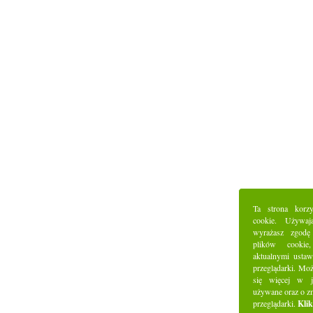
Ta strona korz
cookie. Używaj
wyrażasz zgodę
plików cookie
aktualnymi ustaw
przeglądarki. Mo
się więcej w j
używane oraz o z
przeglądarki.
Klik