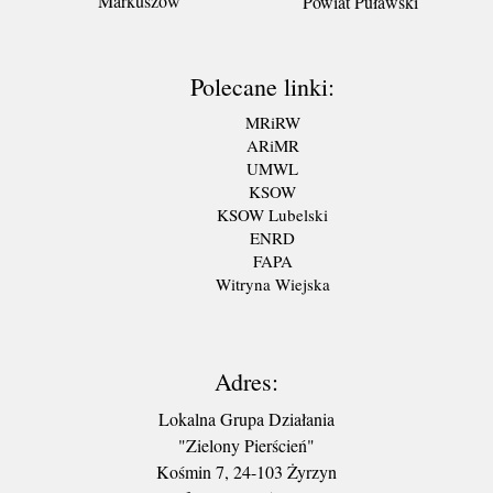
Markuszów
Powiat Puławski
Polecane linki:
MRiRW
ARiMR
UMWL
KSOW
KSOW Lubelski
ENRD
FAPA
Witryna Wiejska
Adres:
Lokalna Grupa Działania
"Zielony Pierścień"
Kośmin 7, 24-103 Żyrzyn