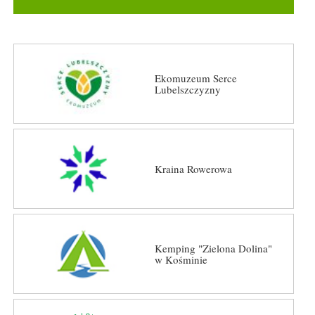
Ekomuzeum Serce
Lubelszczyzny
Kraina Rowerowa
Kemping "Zielona Dolina"
w Kośminie