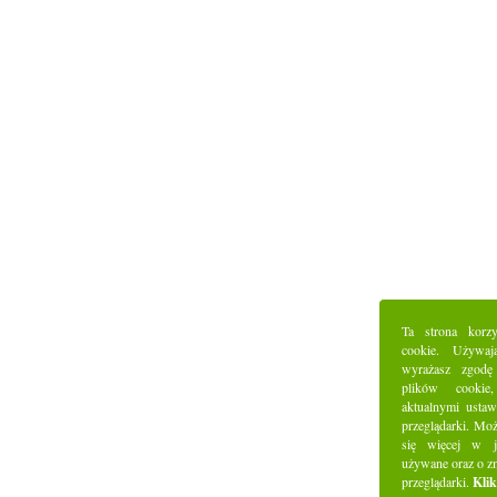
Ta strona korz
cookie. Używaj
wyrażasz zgodę
plików cookie
aktualnymi ustaw
przeglądarki. Mo
się więcej w j
używane oraz o z
przeglądarki.
Klik