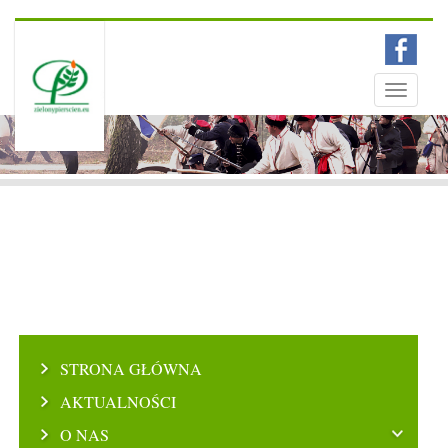
Menu
Toggle
navigati
STRONA GŁÓWNA
AKTUALNOŚCI
O NAS