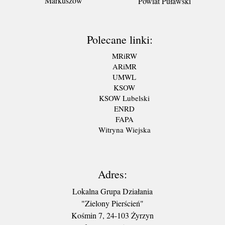
Markuszów
Powiat Puławski
Polecane linki:
MRiRW
ARiMR
UMWL
KSOW
KSOW Lubelski
ENRD
FAPA
Witryna Wiejska
Adres:
Lokalna Grupa Działania
"Zielony Pierścień"
Kośmin 7, 24-103 Żyrzyn