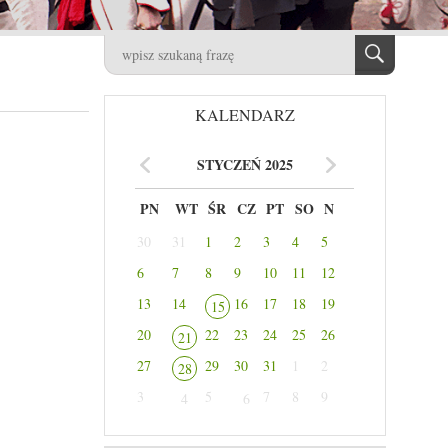
KALENDARZ
STYCZEŃ 2025
PN
WT
ŚR
CZ
PT
SO
N
30
31
1
2
3
4
5
6
7
8
9
10
11
12
13
14
16
17
18
19
15
20
22
23
24
25
26
21
27
29
30
31
1
2
28
3
5
7
8
9
4
6