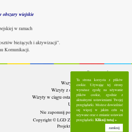
 obszary wiejskie
pejskiej w ramach
sztów bieżących i aktywizacji”.
anu Komunikacji.
Statystyki:
Ta strona korzysta z plików
Wszystkie wizyty:
5287283
cookie. Używając tej strony
Wizyty z ostatnich 30 dni:
92271
wyrażasz zgodę na używanie
plików cookie, zgodnie z
Wizyty w ciągu ostatniego tygodnia:
20578
aktualnymi ustawieniami Twojej
Użytkownicy online:
13
przeglądarki. Możesz dowiedzieć
się więcej w jakim celu są
Nie zapomnij polubić nas na
Facebooku
używane oraz o zmianie ustawień
Copyright © LGD Zielony Pierścień - 2016.
przeglądarki.
Kliknij tutaj »
Projekt i wykonanie - Freeline.
zamknij