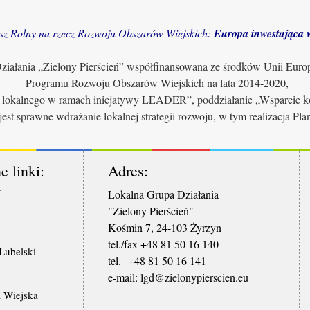
sz Rolny na rzecz Rozwoju Obszarów Wiejskich:
Europa inwestująca w
iałania „Zielony Pierścień” współfinansowana ze środków Unii Euro
Programu Rozwoju Obszarów Wiejskich na lata 2014-2020,
u lokalnego w ramach inicjatywy LEADER”, poddziałanie „Wsparcie ko
jest sprawne wdrażanie lokalnej strategii rozwoju, w tym realizacja Pl
e linki:
Adres:
W
Lokalna Grupa Działania
"Zielony Pierścień"
Kośmin 7, 24-103 Żyrzyn
tel./fax +48 81 50 16 140
ubelski
tel. +48 81 50 16 141
​e-mail: lgd@zielonypierscien.eu
 Wiejska