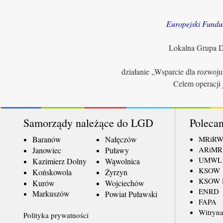
Europejski Fundu
Lokalna Grupa Dz
działanie „Wsparcie dla rozwoj
Celem operacji 
Samorządy należące do LGD
Polecan
Baranów
Nałęczów
MRiR
ARiMR
Janowiec
Puławy
UMWL
Kazimierz Dolny
Wąwolnica
KSOW
Końskowola
Żyrzyn
KSOW L
Kurów
Wojciechów
ENRD
Markuszów
Powiat Puławski
FAPA
Witryna
Polityka prywatności