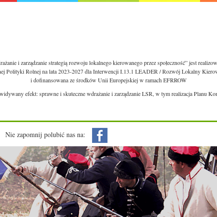
ażanie i zarządzanie strategią rozwoju lokalnego kierowanego przez społeczność” jest realiz
nej Polityki Rolnej na lata 2023-2027 dla Interwencji I.13.1 LEADER / Rozwój Lokalny Kie
i dofinansowana ze środków Unii Europejskiej w ramach EFRROW
ewidywany efekt: sprawne i skuteczne wdrażanie i zarządzanie LSR, w tym realizacja Planu Ko
Nie zapomnij polubić nas na: