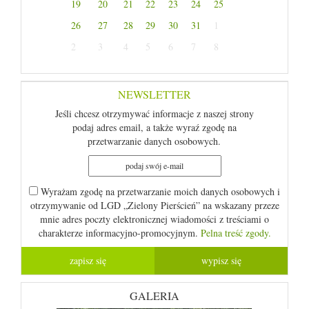
19
20
21
22
23
24
25
26
27
28
29
30
31
1
2
3
4
5
6
7
8
NEWSLETTER
Jeśli chcesz otrzymywać informacje z naszej strony
podaj adres email, a także wyraź zgodę na
przetwarzanie danych osobowych.
Wyrażam zgodę na przetwarzanie moich danych osobowych i
otrzymywanie od LGD „Zielony Pierścień” na wskazany przeze
mnie adres poczty elektronicznej wiadomości z treściami o
charakterze informacyjno-promocyjnym.
Pelna treść zgody.
GALERIA