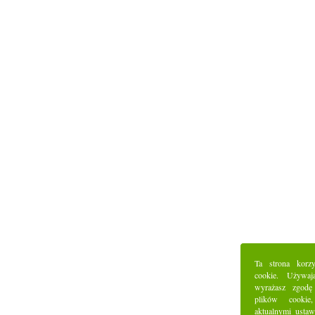
Ta strona korz
cookie. Używaj
wyrażasz zgodę
plików cookie
aktualnymi ustaw