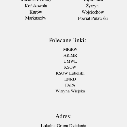
Końskowola
Żyrzyn
Kurów
Wojciechów
Markuszów
Powiat Puławski
Polecane linki:
MRiRW
ARiMR
UMWL
KSOW
KSOW Lubelski
ENRD
FAPA
Witryna Wiejska
Adres:
Lokalna Grupa Działania