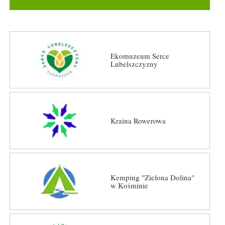
Ekomuzeum Serce
Lubelszczyzny
Kraina Rowerowa
Kemping "Zielona Dolina"
w Kośminie