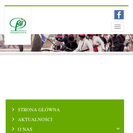
Menu
Toggle
navigati
STRONA GŁÓWNA
AKTUALNOŚCI
O NAS