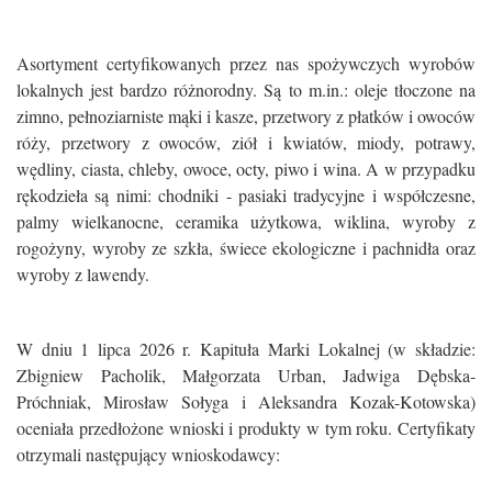
Asortyment certyfikowanych przez nas spożywczych wyrobów
lokalnych jest bardzo różnorodny. Są to m.in.: oleje tłoczone na
zimno, pełnoziarniste mąki i kasze, przetwory z płatków i owoców
róży, przetwory z owoców, ziół i kwiatów, miody, potrawy,
wędliny, ciasta, chleby, owoce, octy, piwo i wina. A w przypadku
rękodzieła są nimi: chodniki - pasiaki tradycyjne i współczesne,
palmy wielkanocne, ceramika użytkowa, wiklina, wyroby z
rogożyny, wyroby ze szkła, świece ekologiczne i pachnidła oraz
wyroby z lawendy.
W dniu 1 lipca 2026 r. Kapituła Marki Lokalnej (w składzie:
Zbigniew Pacholik, Małgorzata Urban, Jadwiga Dębska-
Próchniak, Mirosław Sołyga i Aleksandra Kozak-Kotowska)
oceniała przedłożone wnioski i produkty w tym roku. Certyfikaty
otrzymali następujący wnioskodawcy: