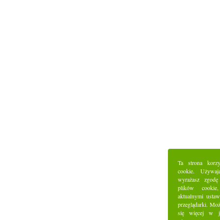
Ta strona korz
cookie. Używaj
wyrażasz zgodę
plików cookie
aktualnymi ustaw
przeglądarki. Mo
się więcej w j