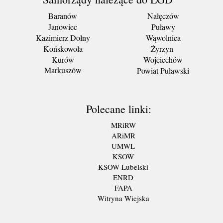
Baranów
Nałęczów
Janowiec
Puławy
Kazimierz Dolny
Wąwolnica
Końskowola
Żyrzyn
Kurów
Wojciechów
Markuszów
Powiat Puławski
Polecane linki:
MRiRW
ARiMR
UMWL
KSOW
KSOW Lubelski
ENRD
FAPA
Witryna Wiejska