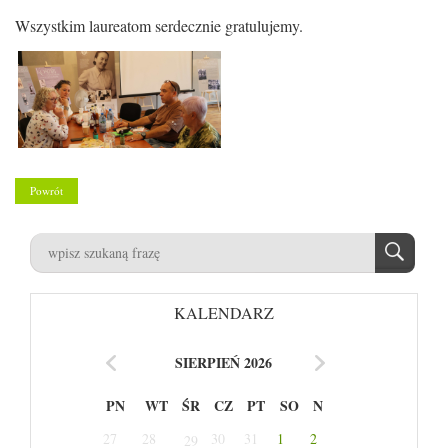
Wszystkim laureatom serdecznie gratulujemy.
Powrót
KALENDARZ
SIERPIEŃ 2026
PN
WT
ŚR
CZ
PT
SO
N
27
28
30
31
1
2
29