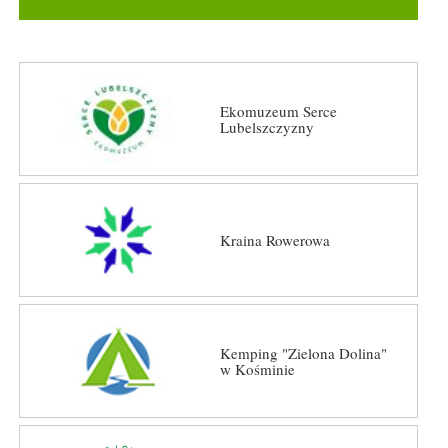
Ekomuzeum Serce
Lubelszczyzny
Kraina Rowerowa
Kemping "Zielona Dolina"
w Kośminie