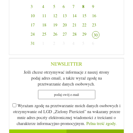
8
3
4
5
6
7
9
10
11
12
13
14
15
16
17
18
19
20
21
22
23
24
25
26
27
28
29
30
31
1
2
3
4
5
6
NEWSLETTER
Jeśli chcesz otrzymywać informacje z naszej strony
podaj adres email, a także wyraź zgodę na
przetwarzanie danych osobowych.
Wyrażam zgodę na przetwarzanie moich danych osobowych i
otrzymywanie od LGD „Zielony Pierścień” na wskazany przeze
mnie adres poczty elektronicznej wiadomości z treściami o
charakterze informacyjno-promocyjnym.
Pelna treść zgody.