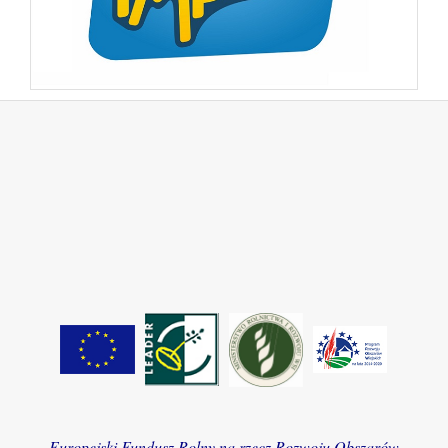
Europejski Fundusz Rolny na rzecz Rozwoju Obszarów