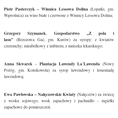
Piotr Pasterczyk – Winnica Lessowa Dolina
(Łopatki, gm.
Wąwolnica) za wino białe i czerwone z Winnicy Lessowa Dolina;
Grzegorz Szymanek
Gospodarstwo „Z pola i
,
lasu”
(Brzozowa Gać, gm. Kurów) za syropy: z kwiatów
czeremchy; mirabelkowy z imbirem; z mniszka lekarskiego;
Anna Skwarek
Plantacja Lawendy La´Lawenda
–
(Nowy
Pożóg, gm. Końskowola) za syrop lawendowy i lemoniadę
lawendową;
Ewa Pawłowska – Nałęczowskie Kwiaty
(Nałęczów) za świecę
z wosku sojowego, wosk zapachowy i pachnidło – mgiełki
zapachowe do pomieszczeń.