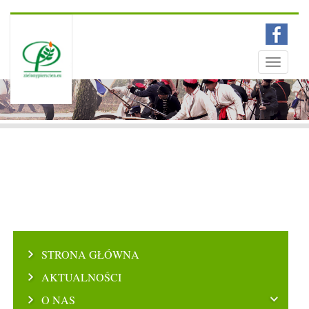
Menu
Toggle
navigati
STRONA GŁÓWNA
AKTUALNOŚCI
O NAS