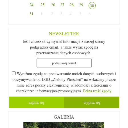
24
25
26
27
28
29
30
31
1
2
3
4
5
6
NEWSLETTER
Jeśli chcesz otrzymywać informacje z naszej strony
podaj adres email, a także wyraź zgodę na
przetwarzanie danych osobowych.
Wyrażam zgodę na przetwarzanie moich danych osobowych i
otrzymywanie od LGD „Zielony Pierścień” na wskazany przeze
mnie adres poczty elektronicznej wiadomości z treściami o
charakterze informacyjno-promocyjnym.
Pelna treść zgody.
GALERIA