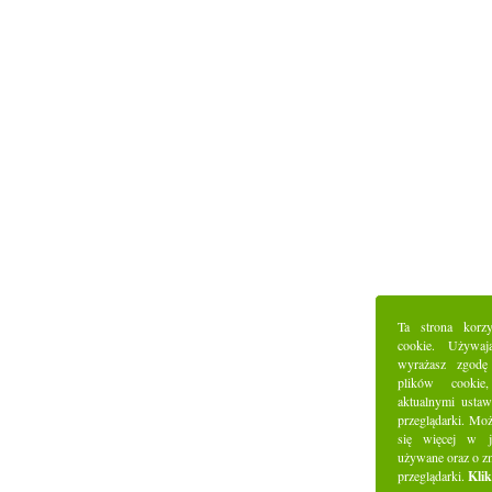
Ta strona korz
cookie. Używaj
wyrażasz zgodę
plików cookie
aktualnymi ustaw
przeglądarki. Mo
się więcej w j
używane oraz o z
przeglądarki.
Klik