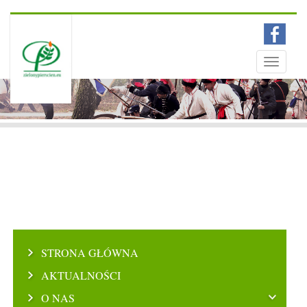
Menu
Toggle
navigati
STRONA GŁÓWNA
AKTUALNOŚCI
O NAS