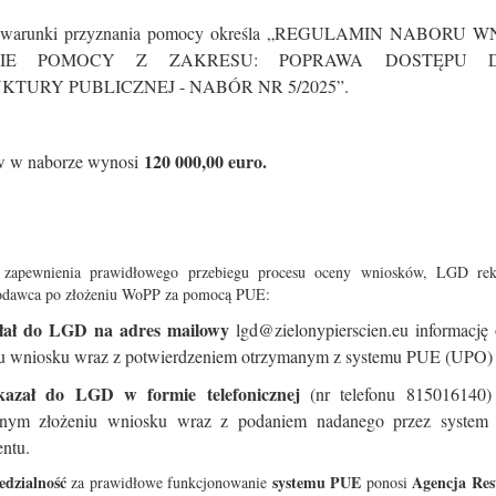
e warunki przyznania pomocy określa „REGULAMIN NABORU
NIE POMOCY Z ZAKRESU: POPRAWA DOSTĘPU 
KTURY PUBLICZNEJ - NABÓR NR 5/2025”.
12
0 000,00 euro.
w w naborze wynosi
zapewnienia prawidłowego przebiegu procesu oceny wniosków, LGD re
dawca po złożeniu WoPP za pomocą PUE:
słał do LGD na adres mailowy
lgd@zielonypierscien.eu informację
iu wniosku wraz z potwierdzeniem otrzymanym z systemu PUE (UPO) 
kazał do LGD w formie telefonicznej
(nr telefonu 815016140) 
znym złożeniu wniosku wraz z podaniem nadanego przez system i
ntu.
dzialność
systemu PUE
Agencja Res
za prawidłowe funkcjonowanie
ponosi