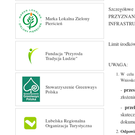
Szczegółow
PRZYZNA
Marka Lokalna Zielony
Pierścień
INFRASTRU
Limit środkó
Fundacja "Przyroda
Tradycja Ludzie"
UWAGA:
W celu 
Wniosko
Stowarzyszenie Greenways
prze
-
Polska
złożen
prze
-
skutec
Lubelska Regionalna
dokume
Organizacja Turystyczna
Odpowie