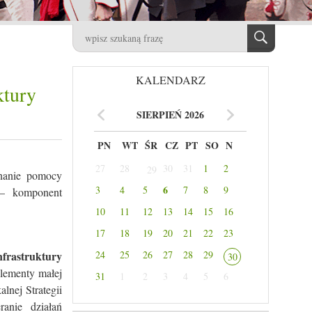
KALENDARZ
ktury
SIERPIEŃ 2026
PN
WT
ŚR
CZ
PT
SO
N
27
28
30
31
1
2
29
znanie pomocy
6
3
4
5
7
8
9
– komponent
10
11
12
13
14
15
16
17
18
19
20
21
22
23
nfrastruktury
24
25
26
27
28
29
30
elementy małej
31
1
2
3
4
5
6
lnej Strategii
anie działań