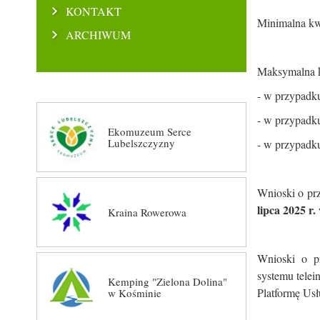
KONTAKT
Minimalna k
ARCHIWUM
Maksymalna 
- w przypadku
- w przypadku
Ekomuzeum Serce
Lubelszczyzny
- w przypadk
Wnioski o pr
lipca 2025 r.
Kraina Rowerowa
Wnioski o p
systemu telei
Kemping "Zielona Dolina"
Platformę Us
w Kośminie