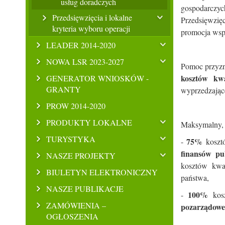
usług doradczych
gospodarczy
Przedsięwzięcia i lokalne
Przedsięwzięc
kryteria wyboru operacji
promocja wspó
LEADER 2014-2020
NOWA LSR 2023-2027
Pomoc przyzn
kosztów kw
GENERATOR WNIOSKÓW -
GRANTY
wyprzedzając
PROW 2014-2020
PRODUKTY LOKALNE
Maksymalny, 
TURYSTYKA
75%
-
kosztó
finansów pu
NASZE PROJEKTY
kosztów kwa
BIULETYN ELEKTRONICZNY
państwa,
NASZE PUBLIKACJE
100%
-
kosz
ZAMÓWIENIA –
pozarządowe
OGŁOSZENIA