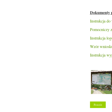
Dokumenty p
Instrukcja d
Pomocniczy z
Instrukcja l
Wzór wniosku
Instrukcja wy
Powrót