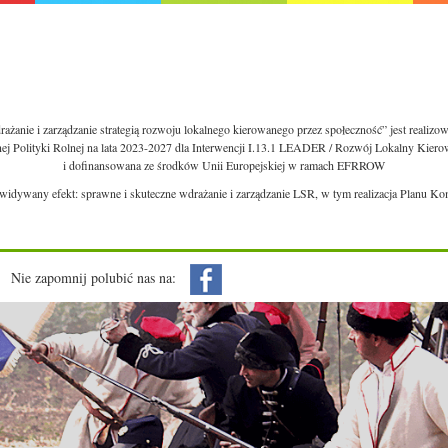
ażanie i zarządzanie strategią rozwoju lokalnego kierowanego przez społeczność” jest realiz
nej Polityki Rolnej na lata 2023-2027 dla Interwencji I.13.1 LEADER / Rozwój Lokalny Kie
i dofinansowana ze środków Unii Europejskiej w ramach EFRROW
ewidywany efekt: sprawne i skuteczne wdrażanie i zarządzanie LSR, w tym realizacja Planu Ko
Nie zapomnij polubić nas na: