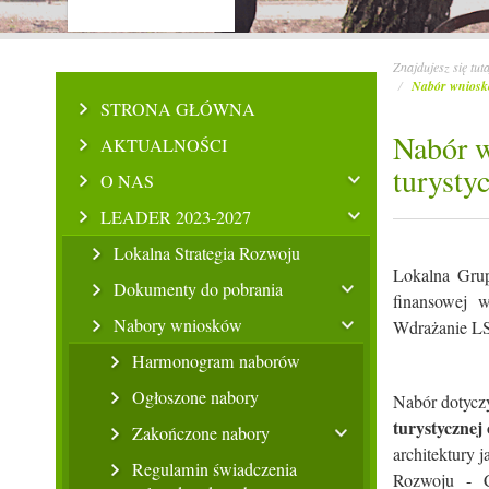
Znajdujesz się tut
Nabór wnioskó
STRONA GŁÓWNA
Nabór w
AKTUALNOŚCI
turysty
O NAS
LEADER 2023-2027
Lokalna Strategia Rozwoju
Lokalna Grup
Dokumenty do pobrania
finansowej
Nabory wniosków
Wdrażanie LS
Harmonogram naborów
Ogłoszone nabory
Nabór dotyczy
turystycznej
Zakończone nabory
architektury 
Regulamin świadczenia
Rozwoju - C