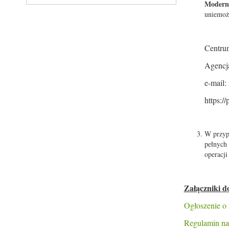
Moderni
uniemożl
Centr
Agencja
e-mail:
https:/
W przyp
pełnych
operacj
Załączniki d
Ogłoszenie o
Regulamin na