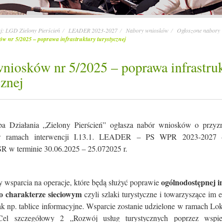
aj:
LGD Zielony Pierścień
LEADER 2023-2027
Nabory wniosków
Ogłoszone nabory
w nr 5/2025 – poprawa infrastruktury turystycznej
niosków nr 5/2025 – poprawa infrastru
cznej
a Działania „Zielony Pierścień” ogłasza nabór wniosków o przy
 w ramach interwencji I.13.1. LEADER – PS WPR 2023-2027 
R w terminie 30.06.2025 – 25.072025 r.
ogólnodostępnej i
 wsparcia na operacje, które będą służyć poprawie
 o charakterze sieciowym
czyli szlaki turystyczne i towarzyszące im 
jak np. tablice informacyjne. Wsparcie zostanie udzielone w ramach Loka
el szczegółowy 2 „Rozwój usług turystycznych poprzez wspier