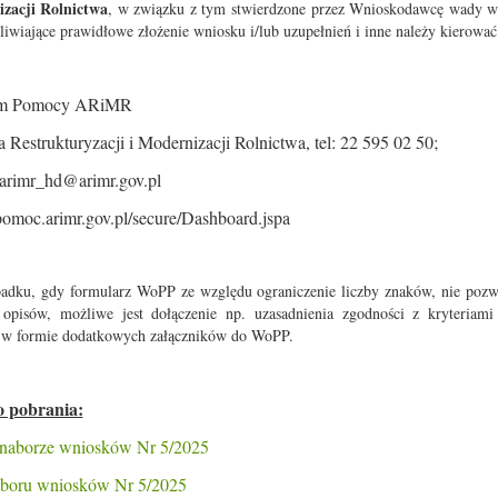
zacji Rolnictwa
, w związku z tym stwierdzone przez Wnioskodawcę wady w
iwiające prawidłowe złożenie wniosku i/lub uzupełnień i inne należy kierować
um Pomocy ARiMR
 Restrukturyzacji i Modernizacji Rolnictwa, tel: 22 595 02 50;
 arimr_hd@arimr.gov.pl
/pomoc.arimr.gov.pl/secure/Dashboard.jspa
adku, gdy formularz WoPP ze względu ograniczenie liczby znaków, nie pozw
 opisów, możliwe jest dołączenie np. uzasadnienia zgodności z kryteriam
i w formie dodatkowych załączników do WoPP.
o pobrania:
 naborze wniosków Nr 5/2025
boru wniosków Nr 5/2025