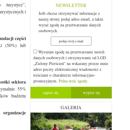
 turystyce”,
NEWSLETTER
urystycznych i
Jeśli chcesz otrzymywać informacje z
naszej strony podaj adres email, a także
wyraź zgodę na przetwarzanie danych
osobowych.
undacji części
ki (50%) lub
Wyrażam zgodę na przetwarzanie moich
danych osobowych i otrzymywanie od LGD
„Zielony Pierścień” na wskazany przeze mnie
adres poczty elektronicznej wiadomości z
treściami o charakterze informacyjno-
promocyjnym.
Pelna treść zgody.
ostki sektora
ymalnie 55%
dków budżetu
GALERIA
organizacje
ez