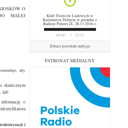
 WNIOSKÓW O
DO MAŁEJ
Klub Twórców Ludowych w
Kazimierzu Dolnym w poranku z
Radiem Puławy24, 28.11.2016 r.
00:00
23:51
Zobacz pozostałe audycje
PATRONAT MEDIALNY
komenduje, aby
 o skutecznym
, lub
informację o
dentyfikatora
trukturyzacji i