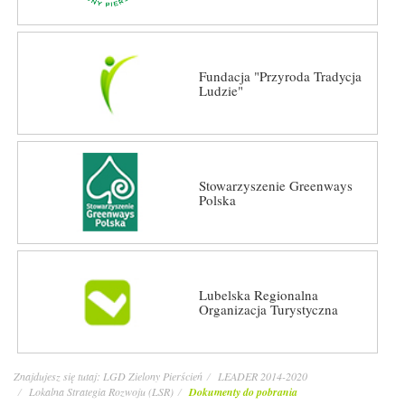
Fundacja "Przyroda Tradycja
Ludzie"
Stowarzyszenie Greenways
Polska
Lubelska Regionalna
Organizacja Turystyczna
Znajdujesz się tutaj:
LGD Zielony Pierścień
LEADER 2014-2020
Lokalna Strategia Rozwoju (LSR)
Dokumenty do pobrania