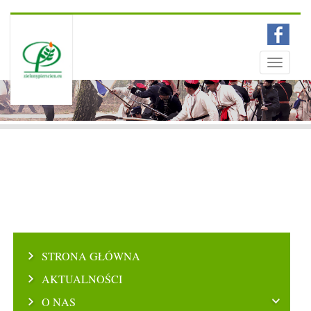
Menu
Toggle
navigati
STRONA GŁÓWNA
AKTUALNOŚCI
O NAS