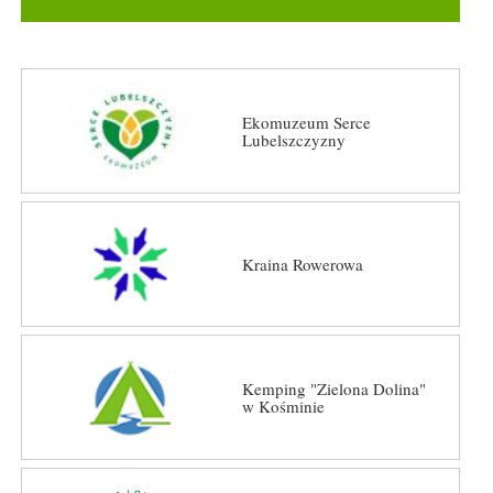
Ekomuzeum Serce
Lubelszczyzny
Kraina Rowerowa
Kemping "Zielona Dolina"
w Kośminie