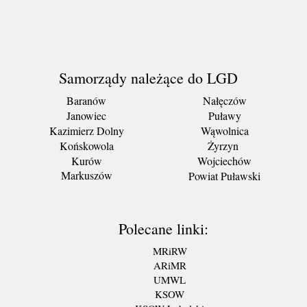
Samorządy należące do LGD
Baranów
Nałęczów
Janowiec
Puławy
Kazimierz Dolny
Wąwolnica
Końskowola
Żyrzyn
Kurów
Wojciechów
Markuszów
Powiat Puławski
Polecane linki:
MRiRW
ARiMR
UMWL
KSOW