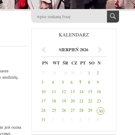
KALENDARZ
SIERPIEŃ 2026
PN
WT
ŚR
CZ
PT
SO
N
maszu
27
28
30
31
1
2
29
 niedzielę,
7
3
4
5
6
8
9
10
11
12
13
14
15
16
17
18
19
20
21
22
23
24
25
26
27
28
29
30
31
1
2
3
4
5
6
m jest ocena
cyjnej.