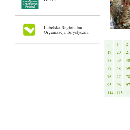
Lubelska Regionalna
Organizacja Turystyczna
‹
1
2
19
20
21
38
39
40
57
58
59
76
77
78
95
96
97
114
115
11