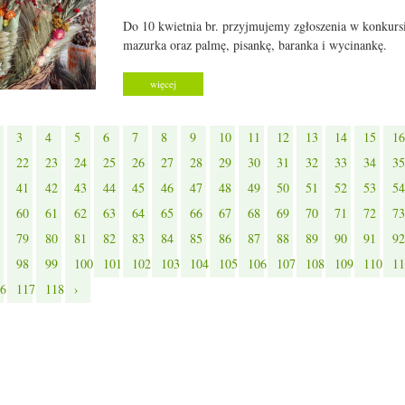
Do 10 kwietnia br. przyjmujemy zgłoszenia w konkursi
mazurka oraz palmę, pisankę, baranka i wycinankę.
więcej
3
4
5
6
7
8
9
10
11
12
13
14
15
16
22
23
24
25
26
27
28
29
30
31
32
33
34
35
41
42
43
44
45
46
47
48
49
50
51
52
53
54
60
61
62
63
64
65
66
67
68
69
70
71
72
73
79
80
81
82
83
84
85
86
87
88
89
90
91
92
98
99
100
101
102
103
104
105
106
107
108
109
110
11
6
117
118
›