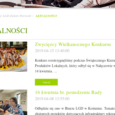
aj:
LGD Zielony Pierścień
AKTUALNOŚCI
ALNOŚCI
Zwycięzcy Wielkanocnego Konkursu
2019-04-15 13:40:00
Konkurs rozstrzygnęliśmy podczas Świątecznego Kier
Produktów Lokalnych, który odbył się w Nałęczowie w
14 kwietnia. ...
więcej
16 kwietnia br. posiedzenie Rady
2019-04-08 13:55:00
Odbędzie się ono w Biurze LGD w Kośminie. Temate
złożonych projektów dotyczących infrastruktury rekrea