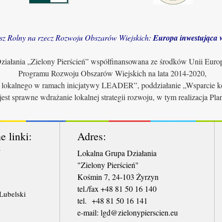
sz Rolny na rzecz Rozwoju Obszarów Wiejskich:
Europa inwestująca w
iałania „Zielony Pierścień” współfinansowana ze środków Unii Euro
Programu Rozwoju Obszarów Wiejskich na lata 2014-2020,
u lokalnego w ramach inicjatywy LEADER”, poddziałanie „Wsparcie ko
jest sprawne wdrażanie lokalnej strategii rozwoju, w tym realizacja Pl
e linki:
Adres:
W
Lokalna Grupa Działania
"Zielony Pierścień"
Kośmin 7, 24-103 Żyrzyn
tel./fax +48 81 50 16 140
ubelski
tel. +48 81 50 16 141
​e-mail: lgd@zielonypierscien.eu