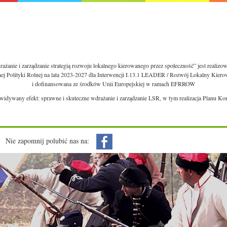
ażanie i zarządzanie strategią rozwoju lokalnego kierowanego przez społeczność” jest realiz
nej Polityki Rolnej na lata 2023-2027 dla Interwencji I.13.1 LEADER / Rozwój Lokalny Kie
i dofinansowana ze środków Unii Europejskiej w ramach EFRROW
ewidywany efekt: sprawne i skuteczne wdrażanie i zarządzanie LSR, w tym realizacja Planu Ko
Nie zapomnij polubić nas na: