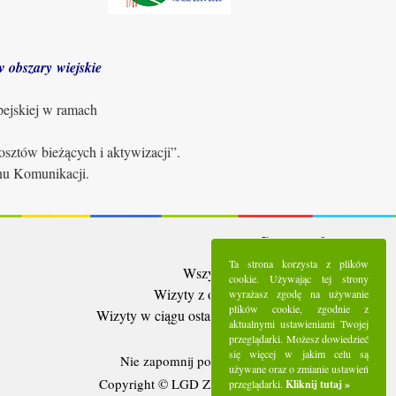
 obszary wiejskie
pejskiej w ramach
sztów bieżących i aktywizacji”.
anu Komunikacji.
Statystyki:
Ta strona korzysta z plików
Wszystkie wizyty:
5286173
cookie. Używając tej strony
Wizyty z ostatnich 30 dni:
91550
wyrażasz zgodę na używanie
plików cookie, zgodnie z
Wizyty w ciągu ostatniego tygodnia:
20860
aktualnymi ustawieniami Twojej
Użytkownicy online:
3
przeglądarki. Możesz dowiedzieć
się więcej w jakim celu są
Nie zapomnij polubić nas na
Facebooku
używane oraz o zmianie ustawień
Copyright © LGD Zielony Pierścień - 2016.
przeglądarki.
Kliknij tutaj »