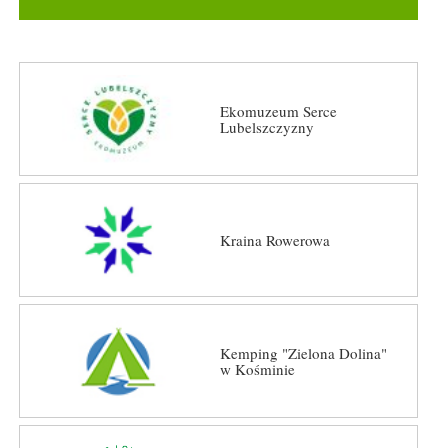
Ekomuzeum Serce
Lubelszczyzny
Kraina Rowerowa
Kemping "Zielona Dolina"
w Kośminie