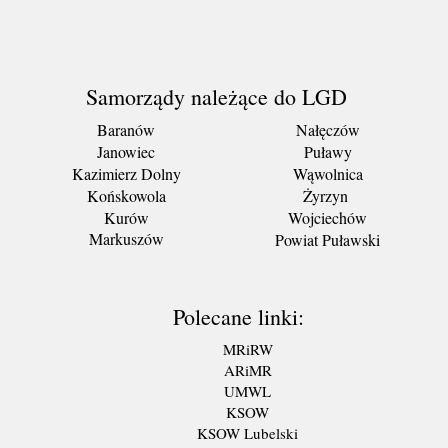
Samorządy należące do LGD
Baranów
Nałęczów
Janowiec
Puławy
Kazimierz Dolny
Wąwolnica
Końskowola
Żyrzyn
Kurów
Wojciechów
Markuszów
Powiat Puławski
Polecane linki:
MRiRW
ARiMR
UMWL
KSOW
KSOW Lubelski