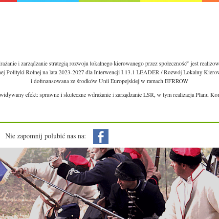
ażanie i zarządzanie strategią rozwoju lokalnego kierowanego przez społeczność” jest realiz
nej Polityki Rolnej na lata 2023-2027 dla Interwencji I.13.1 LEADER / Rozwój Lokalny Kie
i dofinansowana ze środków Unii Europejskiej w ramach EFRROW
ewidywany efekt: sprawne i skuteczne wdrażanie i zarządzanie LSR, w tym realizacja Planu Ko
Nie zapomnij polubić nas na: