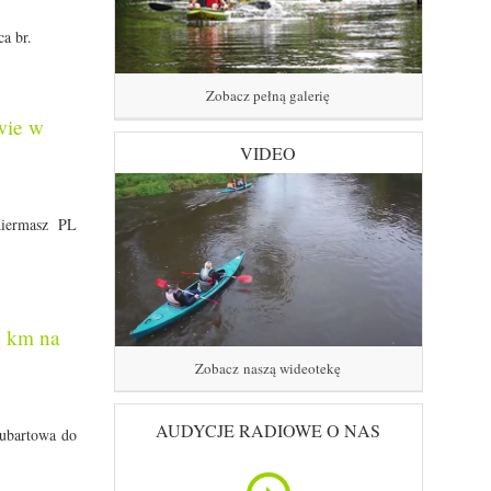
a br.
Zobacz pełną galerię
wie w
VIDEO
Kiermasz PL
0 km na
Zobacz naszą wideotekę
AUDYCJE RADIOWE O NAS
Lubartowa do