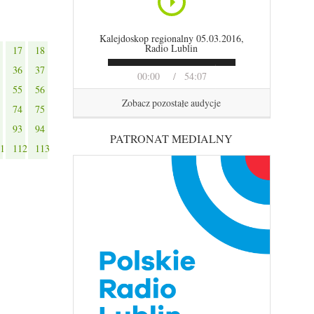
Kalejdoskop regionalny 05.03.2016,
Radio Lublin
17
18
36
37
00:00
54:07
55
56
Zobacz pozostałe audycje
74
75
93
94
PATRONAT MEDIALNY
1
112
113