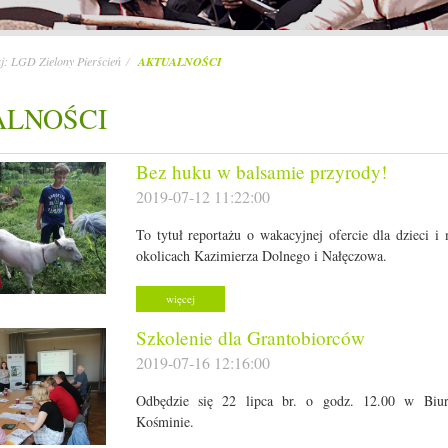
aj:
LGD Zielony Pierścień
AKTUALNOŚCI
ALNOŚCI
Bez huku w balsamie przyrody!
2019-07-12 11:22:00
To tytuł reportażu o wakacyjnej ofercie dla dzieci i
okolicach Kazimierza Dolnego i Nałęczowa.
więcej
Szkolenie dla Grantobiorców
2019-07-16 12:16:00
Odbędzie się 22 lipca br. o godz. 12.00 w Bi
Kośminie.