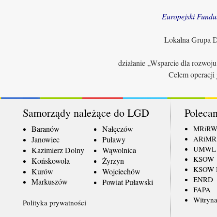
Europejski Fundu
Lokalna Grupa Dz
działanie „Wsparcie dla rozwoj
Celem operacji 
Samorządy należące do LGD
Polecan
Baranów
Nałęczów
MRiR
ARiMR
Janowiec
Puławy
UMWL
Kazimierz Dolny
Wąwolnica
KSOW
Końskowola
Żyrzyn
KSOW L
Kurów
Wojciechów
ENRD
Markuszów
Powiat Puławski
FAPA
Witryna
Polityka prywatności