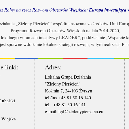
sz Rolny na rzecz Rozwoju Obszarów Wiejskich:
Europa inwestująca w
iałania „Zielony Pierścień” współfinansowana ze środków Unii Euro
Programu Rozwoju Obszarów Wiejskich na lata 2014-2020,
u lokalnego w ramach inicjatywy LEADER”, poddziałanie „Wsparcie ko
jest sprawne wdrażanie lokalnej strategii rozwoju, w tym realizacja Pl
e linki:
Adres:
W
Lokalna Grupa Działania
"Zielony Pierścień"
Kośmin 7, 24-103 Żyrzyn
tel./fax +48 81 50 16 140
ubelski
tel. +48 81 50 16 141
​e-mail: lgd@zielonypierscien.eu
 Wiejska