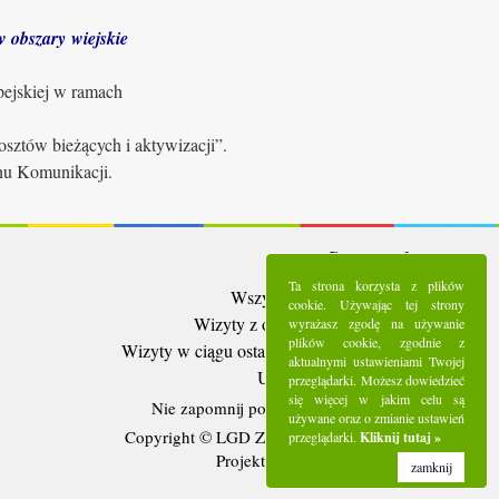
 obszary wiejskie
pejskiej w ramach
sztów bieżących i aktywizacji”.
anu Komunikacji.
Statystyki:
Ta strona korzysta z plików
Wszystkie wizyty:
5288305
cookie. Używając tej strony
Wizyty z ostatnich 30 dni:
93015
wyrażasz zgodę na używanie
plików cookie, zgodnie z
Wizyty w ciągu ostatniego tygodnia:
21095
aktualnymi ustawieniami Twojej
Użytkownicy online:
12
przeglądarki. Możesz dowiedzieć
się więcej w jakim celu są
Nie zapomnij polubić nas na
Facebooku
używane oraz o zmianie ustawień
Copyright © LGD Zielony Pierścień - 2016.
przeglądarki.
Kliknij tutaj »
Projekt i wykonanie - Freeline.
zamknij