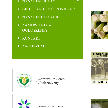
NASZE PROJEKTY
BIULETYN ELEKTRONICZNY
NASZE PUBLIKACJE
ZAMÓWIENIA –
OGŁOSZENIA
KONTAKT
ARCHIWUM
Ekomuzeum Serce
Lubelszczyzny
Kraina Rowerowa