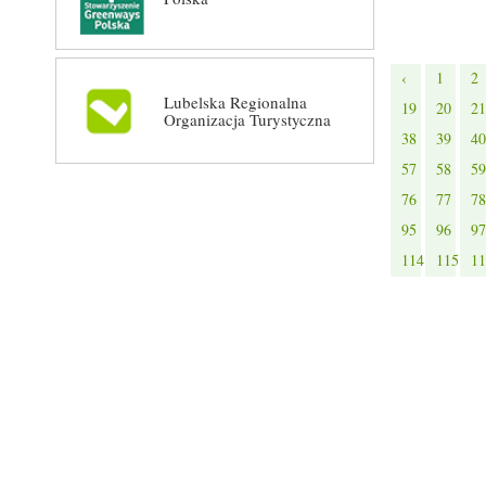
‹
1
2
Lubelska Regionalna
19
20
21
Organizacja Turystyczna
38
39
40
57
58
59
76
77
78
95
96
97
114
115
11