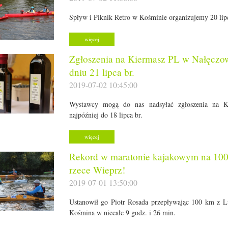
Spływ i Piknik Retro w Kośminie organizujemy 20 lipc
więcej
Zgłoszenia na Kiermasz PL w Nałęczo
dniu 21 lipca br.
2019-07-02 10:45:00
Wystawcy mogą do nas nadsyłać zgłoszenia na 
najpóźniej do 18 lipca br.
więcej
Rekord w maratonie kajakowym na 10
rzece Wieprz!
2019-07-01 13:50:00
Ustanowił go Piotr Rosada przepływając 100 km z 
Kośmina w niecałe 9 godz. i 26 min.