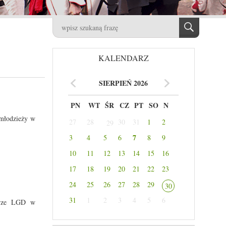
KALENDARZ
SIERPIEŃ 2026
PN
WT
ŚR
CZ
PT
SO
N
 młodzieży w
27
28
30
31
1
2
29
7
3
4
5
6
8
9
10
11
12
13
14
15
16
17
18
19
20
21
22
23
24
25
26
27
28
29
30
31
1
2
3
4
5
6
urze LGD w