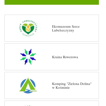
Ekomuzeum Serce
Lubelszczyzny
Kraina Rowerowa
Kemping "Zielona Dolina"
w Kośminie