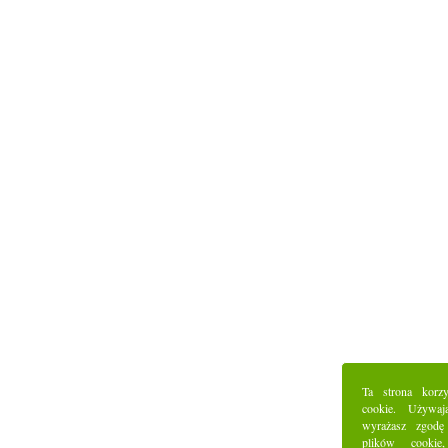
Ta strona korz
cookie. Używaj
wyrażasz zgodę
plików cookie