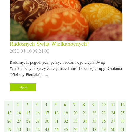
Radosnych Świąt Wielkanocnych!
2020-04-10 08:24:00
Radosnych, pogodnych, pełnych rodzinnego ciepła Świąt
Wielkanocnych życzy Zarząd oraz Biuro Lokalnej Grupy Działania
"Zielony Pierścień". ...
więcej
‹
1
2
3
4
5
6
7
8
9
10
11
12
13
14
15
16
17
18
19
20
21
22
23
24
25
26
27
28
29
30
31
32
33
34
35
36
37
38
39
40
41
42
43
44
45
46
47
48
49
50
51