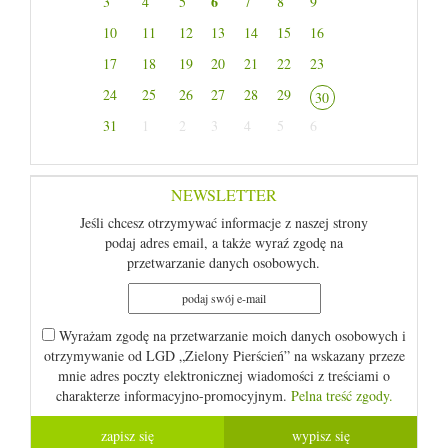
6
3
4
5
7
8
9
10
11
12
13
14
15
16
17
18
19
20
21
22
23
24
25
26
27
28
29
30
31
1
2
3
4
5
6
NEWSLETTER
Jeśli chcesz otrzymywać informacje z naszej strony
podaj adres email, a także wyraź zgodę na
przetwarzanie danych osobowych.
Wyrażam zgodę na przetwarzanie moich danych osobowych i
otrzymywanie od LGD „Zielony Pierścień” na wskazany przeze
mnie adres poczty elektronicznej wiadomości z treściami o
charakterze informacyjno-promocyjnym.
Pelna treść zgody.