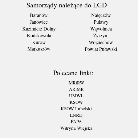
Samorządy należące do LGD
Baranów
Nałęczów
Janowiec
Puławy
Kazimierz Dolny
Wąwolnica
Końskowola
Żyrzyn
Kurów
Wojciechów
Markuszów
Powiat Puławski
Polecane linki:
MRiRW
ARiMR
UMWL
KSOW
KSOW Lubelski
ENRD
FAPA
Witryna Wiejska