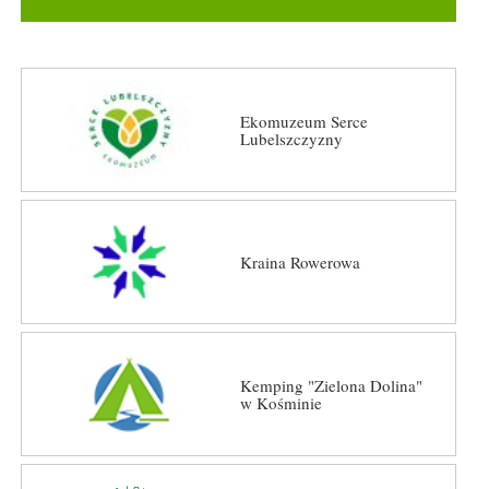
Ekomuzeum Serce
Lubelszczyzny
Kraina Rowerowa
Kemping "Zielona Dolina"
w Kośminie