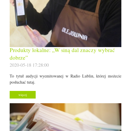
Produkty lokalne: „W siną dal znaczy wybrać
dobrze”
2020-05-18 17:28:00
To tytuł audycji wyemitowanej w Radio Lublin, której możecie
posłuchać tutaj.
więcej