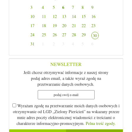
6
3
4
5
7
8
9
10
11
12
13
14
15
16
17
18
19
20
21
22
23
24
25
26
27
28
29
30
31
1
2
3
4
5
6
NEWSLETTER
Jeśli chcesz otrzymywać informacje z naszej strony
podaj adres email, a także wyraź zgodę na
przetwarzanie danych osobowych.
Wyrażam zgodę na przetwarzanie moich danych osobowych i
otrzymywanie od LGD „Zielony Pierścień” na wskazany przeze
mnie adres poczty elektronicznej wiadomości z treściami o
charakterze informacyjno-promocyjnym.
Pelna treść zgody.