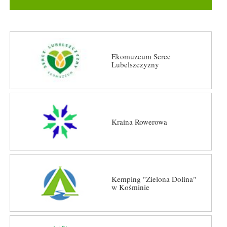
Ekomuzeum Serce
Lubelszczyzny
Kraina Rowerowa
Kemping "Zielona Dolina"
w Kośminie