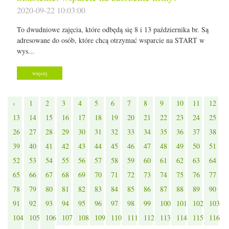
2020-09-22 10:03:00
To dwudniowe zajęcia, które odbędą się 8 i 13 października br. Są
adresowane do osób, które chcą otrzymać wsparcie na START w
wys...
więcej
‹
1
2
3
4
5
6
7
8
9
10
11
12
13
14
15
16
17
18
19
20
21
22
23
24
25
26
27
28
29
30
31
32
33
34
35
36
37
38
39
40
41
42
43
44
45
46
47
48
49
50
51
52
53
54
55
56
57
58
59
60
61
62
63
64
65
66
67
68
69
70
71
72
73
74
75
76
77
78
79
80
81
82
83
84
85
86
87
88
89
90
91
92
93
94
95
96
97
98
99
100
101
102
103
104
105
106
107
108
109
110
111
112
113
114
115
116