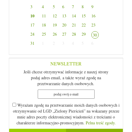
3
4
5
6
7
8
9
10
11
12
13
14
15
16
17
18
19
20
21
22
23
24
25
26
27
28
29
30
31
1
2
3
4
5
6
NEWSLETTER
Jeśli chcesz otrzymywać informacje z naszej strony
podaj adres email, a także wyraź zgodę na
przetwarzanie danych osobowych.
Wyrażam zgodę na przetwarzanie moich danych osobowych i
otrzymywanie od LGD „Zielony Pierścień” na wskazany przeze
mnie adres poczty elektronicznej wiadomości z treściami o
charakterze informacyjno-promocyjnym.
Pelna treść zgody.