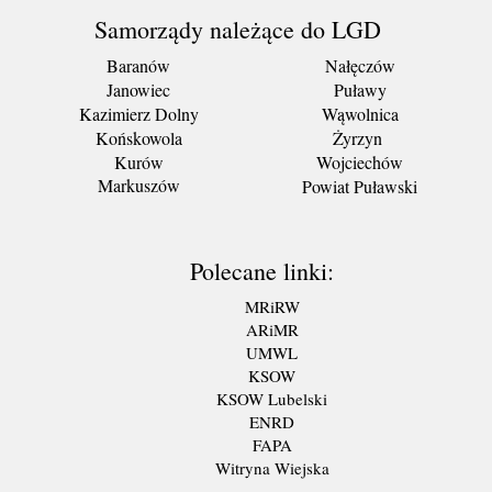
Samorządy należące do LGD
Baranów
Nałęczów
Janowiec
Puławy
Kazimierz Dolny
Wąwolnica
Końskowola
Żyrzyn
Kurów
Wojciechów
Markuszów
Powiat Puławski
Polecane linki:
MRiRW
ARiMR
UMWL
KSOW
KSOW Lubelski
ENRD
FAPA
Witryna Wiejska