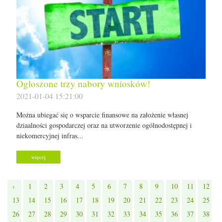
Ogłoszone trzy nabory wniosków!
2021-01-04 15:21:00
Można ubiegać się o wsparcie finansowe na założenie własnej
dziaalności gospodarczej oraz na utworzenie ogólnodostępnej i
niekomercyjnej infras...
więcej
‹
1
2
3
4
5
6
7
8
9
10
11
12
13
14
15
16
17
18
19
20
21
22
23
24
25
26
27
28
29
30
31
32
33
34
35
36
37
38