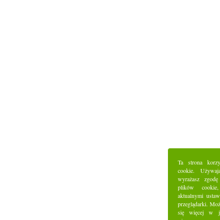
Ta strona korz
cookie. Używaj
wyrażasz zgodę
plików cookie
aktualnymi ustaw
przeglądarki. Mo
się więcej w j