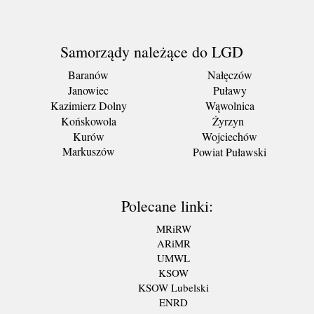
Samorządy należące do LGD
Baranów
Nałęczów
Janowiec
Puławy
Kazimierz Dolny
Wąwolnica
Końskowola
Żyrzyn
Kurów
Wojciechów
Markuszów
Powiat Puławski
Polecane linki:
MRiRW
ARiMR
UMWL
KSOW
KSOW Lubelski
ENRD