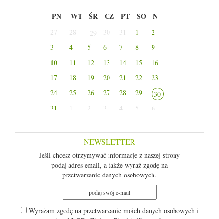
PN
WT
ŚR
CZ
PT
SO
N
27
28
30
31
1
2
29
3
4
5
6
7
8
9
10
11
12
13
14
15
16
17
18
19
20
21
22
23
24
25
26
27
28
29
30
31
1
2
3
4
5
6
NEWSLETTER
Jeśli chcesz otrzymywać informacje z naszej strony
podaj adres email, a także wyraź zgodę na
przetwarzanie danych osobowych.
Wyrażam zgodę na przetwarzanie moich danych osobowych i