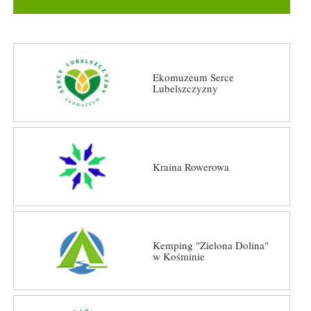
Ekomuzeum Serce
Lubelszczyzny
Kraina Rowerowa
Kemping "Zielona Dolina"
w Kośminie