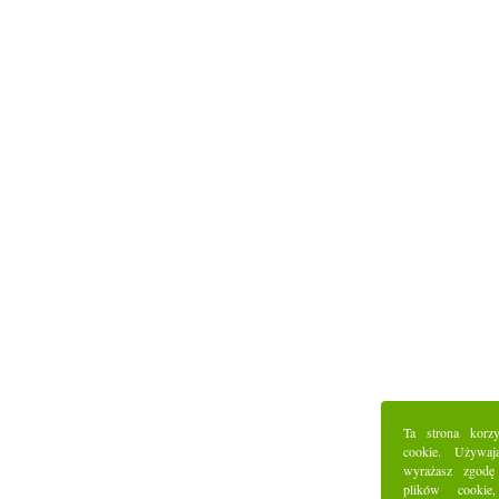
Ta strona korz
cookie. Używaj
wyrażasz zgodę
plików cookie