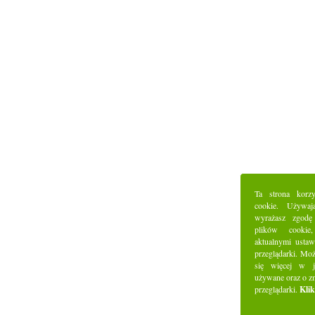
Ta strona korz
cookie. Używaj
wyrażasz zgodę
plików cookie
aktualnymi ustaw
przeglądarki. Mo
się więcej w j
używane oraz o z
przeglądarki.
Klik