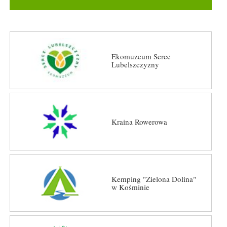
Ekomuzeum Serce
Lubelszczyzny
Kraina Rowerowa
Kemping "Zielona Dolina"
w Kośminie