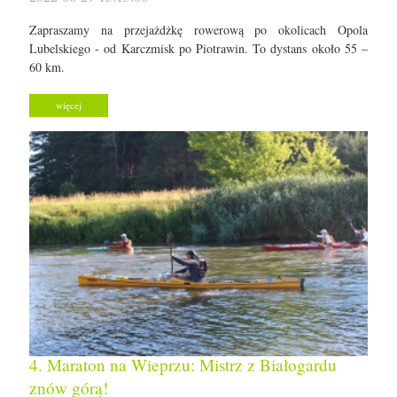
Zapraszamy na przejażdżkę rowerową po okolicach Opola
Lubelskiego - od Karczmisk po Piotrawin. To dystans około 55 –
60 km.
więcej
4. Maraton na Wieprzu: Mistrz z Białogardu
znów górą!