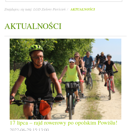
Znajdujesz się tutaj:
LGD Zielony Pierścień
AKTUALNOŚCI
AKTUALNOŚCI
17 lipca – rajd rowerowy po opolskim Powiślu!
2022-06-29 15:13:00