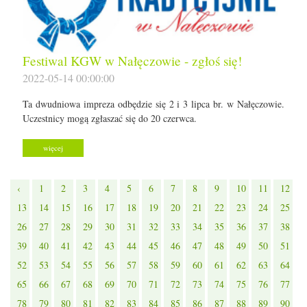
Festiwal KGW w Nałęczowie - zgłoś się!
2022-05-14 00:00:00
Ta dwudniowa impreza odbędzie się 2 i 3 lipca br. w Nałęczowie.
Uczestnicy mogą zgłaszać się do 20 czerwca.
więcej
‹
1
2
3
4
5
6
7
8
9
10
11
12
13
14
15
16
17
18
19
20
21
22
23
24
25
26
27
28
29
30
31
32
33
34
35
36
37
38
39
40
41
42
43
44
45
46
47
48
49
50
51
52
53
54
55
56
57
58
59
60
61
62
63
64
65
66
67
68
69
70
71
72
73
74
75
76
77
78
79
80
81
82
83
84
85
86
87
88
89
90