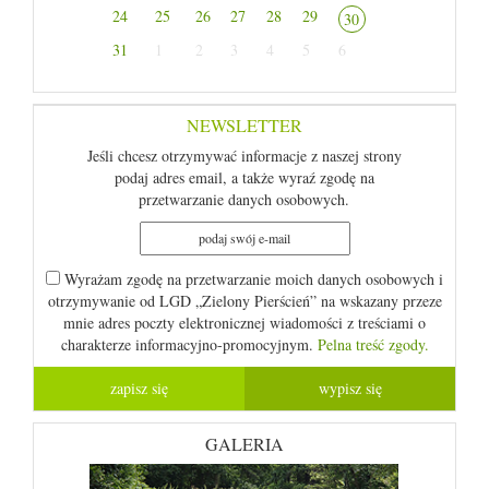
24
25
26
27
28
29
30
31
1
2
3
4
5
6
NEWSLETTER
Jeśli chcesz otrzymywać informacje z naszej strony
podaj adres email, a także wyraź zgodę na
przetwarzanie danych osobowych.
Wyrażam zgodę na przetwarzanie moich danych osobowych i
otrzymywanie od LGD „Zielony Pierścień” na wskazany przeze
mnie adres poczty elektronicznej wiadomości z treściami o
charakterze informacyjno-promocyjnym.
Pelna treść zgody.
GALERIA