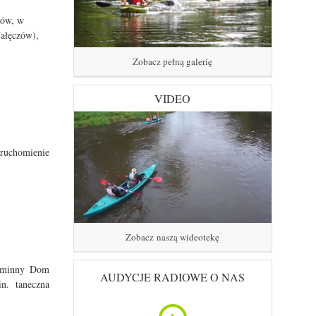
ców, w
ałęczów),
Zobacz pełną galerię
VIDEO
uruchomienie
Zobacz naszą wideotekę
 Gminny Dom
AUDYCJE RADIOWE O NAS
n. taneczna