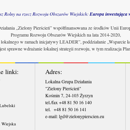
sz Rolny na rzecz Rozwoju Obszarów Wiejskich:
Europa inwestująca w
iałania „Zielony Pierścień” współfinansowana ze środków Unii Euro
Programu Rozwoju Obszarów Wiejskich na lata 2014-2020,
u lokalnego w ramach inicjatywy LEADER”, poddziałanie „Wsparcie ko
jest sprawne wdrażanie lokalnej strategii rozwoju, w tym realizacja Pl
e linki:
Adres:
W
Lokalna Grupa Działania
"Zielony Pierścień"
Kośmin 7, 24-103 Żyrzyn
tel./fax +48 81 50 16 140
ubelski
tel. +48 81 50 16 141
​e-mail: lgd@zielonypierscien.eu
 Wiejska