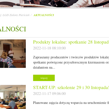
aj:
LGD Zielony Pierścień
AKTUALNOŚCI
ALNOŚCI
Produkty lokalne: spotkanie 28 listopad
2022-11-18 08:10:00
Zapraszamy producentów i twórców produktów lokaln
spotkanie poświęcone przyszłorocznym kiermaszom or
działaniom na...
więcej
START-UP: szkolenie 29 i 30 listopada
2022-11-17 09:06:00
Planowane zajęcia dotyczą wsparcia na uruchomienie f