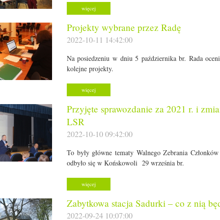
więcej
Projekty wybrane przez Radę
2022-10-11 14:42:00
Na posiedzeniu w dniu 5 października br. Rada oceni
kolejne projekty.
więcej
Przyjęte sprawozdanie za 2021 r. i zmi
LSR
2022-10-10 09:42:00
To były główne tematy Walnego Zebrania Członków
odbyło się w Końskowoli 29 września br.
więcej
Zabytkowa stacja Sadurki – co z nią bę
2022-09-24 10:07:00