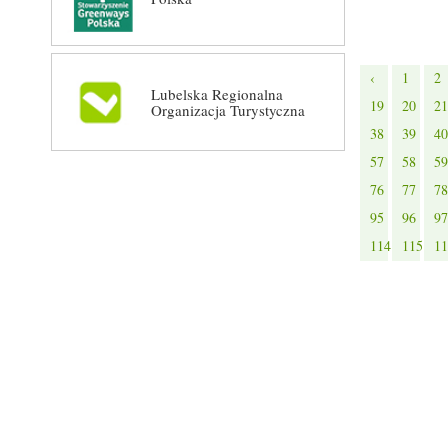
‹
1
2
Lubelska Regionalna
19
20
21
Organizacja Turystyczna
38
39
40
57
58
59
76
77
78
95
96
97
114
115
11