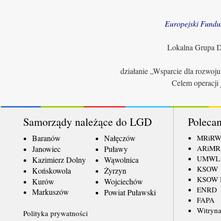
Europejski Fundu
Lokalna Grupa Dz
działanie „Wsparcie dla rozwoj
Celem operacji 
Samorządy należące do LGD
Polecan
Baranów
Nałęczów
MRiR
ARiMR
Janowiec
Puławy
UMWL
Kazimierz Dolny
Wąwolnica
KSOW
Końskowola
Żyrzyn
KSOW L
Kurów
Wojciechów
ENRD
Markuszów
Powiat Puławski
FAPA
Witryna
Polityka prywatności