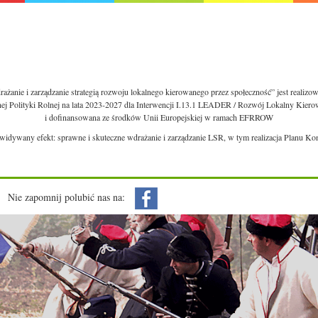
ażanie i zarządzanie strategią rozwoju lokalnego kierowanego przez społeczność” jest realiz
nej Polityki Rolnej na lata 2023-2027 dla Interwencji I.13.1 LEADER / Rozwój Lokalny Kie
i dofinansowana ze środków Unii Europejskiej w ramach EFRROW
ewidywany efekt: sprawne i skuteczne wdrażanie i zarządzanie LSR, w tym realizacja Planu Ko
Nie zapomnij polubić nas na: