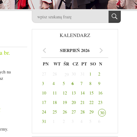
KALENDARZ
SIERPIEŃ 2026
a br.
PN
WT
ŚR
CZ
PT
SO
N
ych na
27
28
30
31
1
2
29
az
6
3
4
5
7
8
9
10
11
12
13
14
15
16
17
18
19
20
21
22
23
!
24
25
26
27
28
29
30
31
1
2
3
4
5
6
irmy.