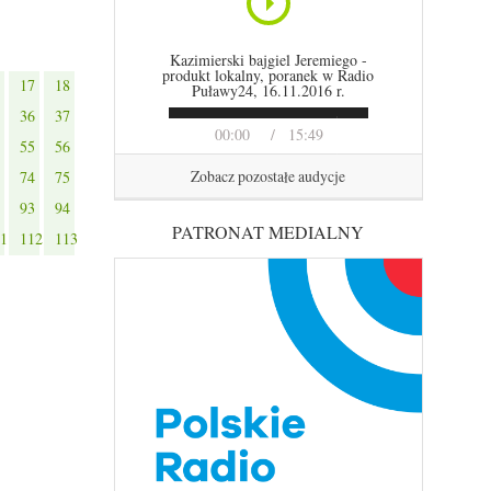
Kazimierski bajgiel Jeremiego -
produkt lokalny, poranek w Radio
17
18
Puławy24, 16.11.2016 r.
36
37
00:00
15:49
55
56
Zobacz pozostałe audycje
74
75
93
94
PATRONAT MEDIALNY
1
112
113