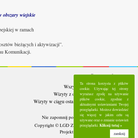
 obszary wiejskie
pejskiej w ramach
sztów bieżących i aktywizacji”.
anu Komunikacji.
Statystyki:
Ta strona korzysta z plików
Wszystkie wizyty:
5282768
cookie. Używając tej strony
Wizyty z ostatnich 30 dni:
89779
wyrażasz zgodę na używanie
plików cookie, zgodnie z
Wizyty w ciągu ostatniego tygodnia:
29174
aktualnymi ustawieniami Twojej
Użytkownicy online:
8
przeglądarki. Możesz dowiedzieć
się więcej w jakim celu są
Nie zapomnij polubić nas na
Facebooku
używane oraz o zmianie ustawień
Copyright © LGD Zielony Pierścień - 2016.
przeglądarki.
Kliknij tutaj »
Projekt i wykonanie - Freeline.
zamknij