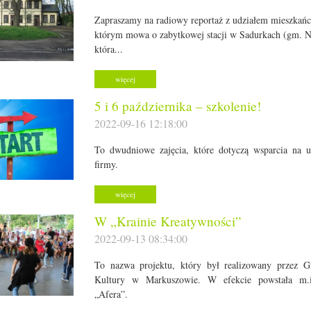
Zapraszamy na radiowy reportaż z udziałem mieszkań
którym mowa o zabytkowej stacji w Sadurkach (gm. N
która...
więcej
5 i 6 października – szkolenie!
2022-09-16 12:18:00
To dwudniowe zajęcia, które dotyczą wsparcia na 
firmy.
więcej
W „Krainie Kreatywności”
2022-09-13 08:34:00
To nazwa projektu, który był realizowany przez
Kultury w Markuszowie. W efekcie powstała m.i
„Afera”.