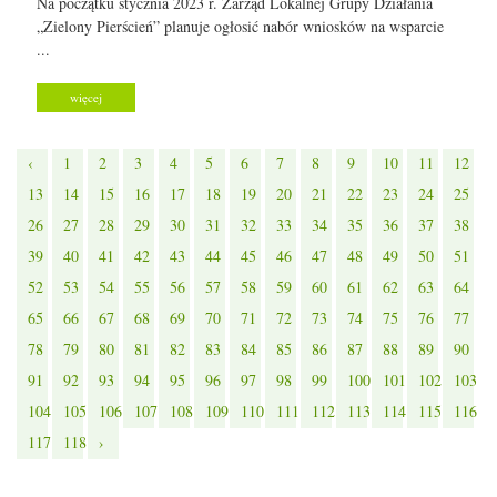
Na początku stycznia 2023 r. Zarząd Lokalnej Grupy Działania
„Zielony Pierścień” planuje ogłosić nabór wniosków na wsparcie
...
więcej
‹
1
2
3
4
5
6
7
8
9
10
11
12
13
14
15
16
17
18
19
20
21
22
23
24
25
26
27
28
29
30
31
32
33
34
35
36
37
38
39
40
41
42
43
44
45
46
47
48
49
50
51
52
53
54
55
56
57
58
59
60
61
62
63
64
65
66
67
68
69
70
71
72
73
74
75
76
77
78
79
80
81
82
83
84
85
86
87
88
89
90
91
92
93
94
95
96
97
98
99
100
101
102
103
104
105
106
107
108
109
110
111
112
113
114
115
116
117
118
›