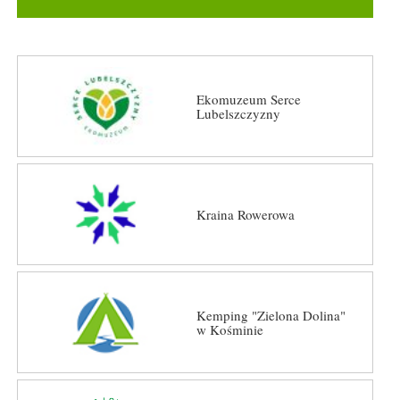
Ekomuzeum Serce
Lubelszczyzny
Kraina Rowerowa
Kemping "Zielona Dolina"
w Kośminie