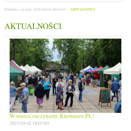
Znajdujesz się tutaj:
LGD Zielony Pierścień
AKTUALNOŚCI
AKTUALNOŚCI
W marcu zaczynamy Kiermasze PL!
2023-03-02 18:07:00