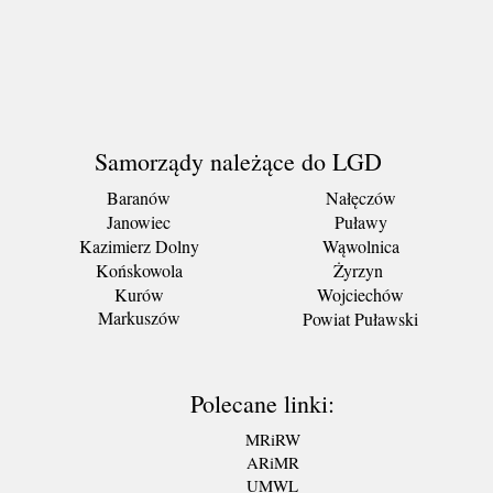
Samorządy należące do LGD
Baranów
Nałęczów
Janowiec
Puławy
Kazimierz Dolny
Wąwolnica
Końskowola
Żyrzyn
Kurów
Wojciechów
Markuszów
Powiat Puławski
Polecane linki:
MRiRW
ARiMR
UMWL