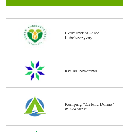
Ekomuzeum Serce
Lubelszczyzny
Kraina Rowerowa
Kemping "Zielona Dolina"
w Kośminie