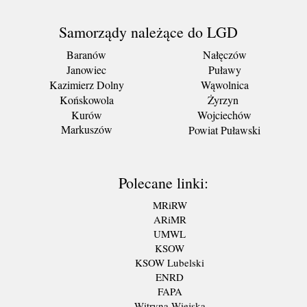
Samorządy należące do LGD
Baranów
Nałęczów
Janowiec
Puławy
Kazimierz Dolny
Wąwolnica
Końskowola
Żyrzyn
Kurów
Wojciechów
Markuszów
Powiat Puławski
Polecane linki:
MRiRW
ARiMR
UMWL
KSOW
KSOW Lubelski
ENRD
FAPA
Witryna Wiejska