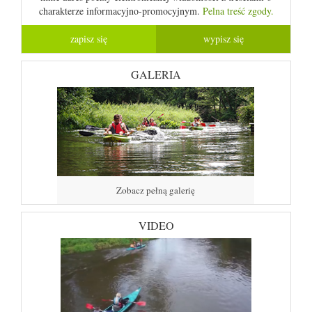
charakterze informacyjno-promocyjnym.
Pelna treść zgody.
GALERIA
Zobacz pełną galerię
VIDEO