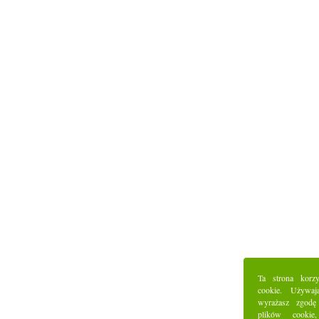
Ta strona korz
cookie. Używaj
wyrażasz zgodę
plików cookie