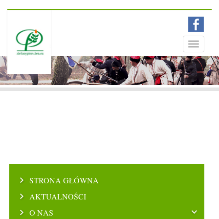
Menu
Toggle
navigati
STRONA GŁÓWNA
AKTUALNOŚCI
O NAS