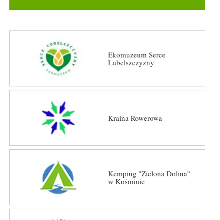
Ekomuzeum Serce
Lubelszczyzny
Kraina Rowerowa
Kemping "Zielona Dolina"
w Kośminie