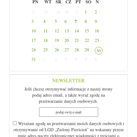
PN
WT
ŚR
CZ
PT
SO
N
27
28
30
31
1
2
29
7
3
4
5
6
8
9
10
11
12
13
14
15
16
17
18
19
20
21
22
23
24
25
26
27
28
29
30
31
1
2
3
4
5
6
NEWSLETTER
Jeśli chcesz otrzymywać informacje z naszej strony
podaj adres email, a także wyraź zgodę na
przetwarzanie danych osobowych.
Wyrażam zgodę na przetwarzanie moich danych osobowych i
otrzymywanie od LGD „Zielony Pierścień” na wskazany przeze
mnie adres poczty elektronicznej wiadomości z treściami o