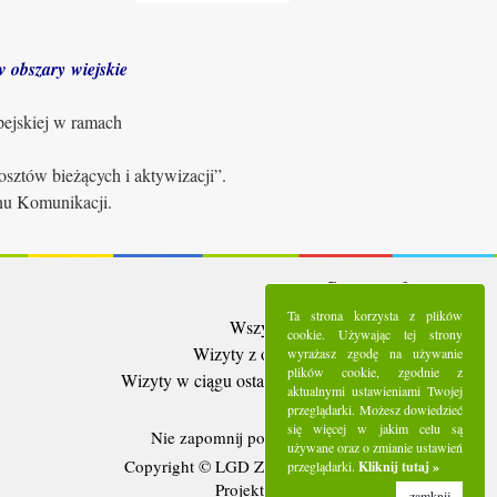
 obszary wiejskie
pejskiej w ramach
sztów bieżących i aktywizacji”.
anu Komunikacji.
Statystyki:
Ta strona korzysta z plików
Wszystkie wizyty:
5285756
cookie. Używając tej strony
Wizyty z ostatnich 30 dni:
91424
wyrażasz zgodę na używanie
plików cookie, zgodnie z
Wizyty w ciągu ostatniego tygodnia:
25628
aktualnymi ustawieniami Twojej
Użytkownicy online:
6
przeglądarki. Możesz dowiedzieć
się więcej w jakim celu są
Nie zapomnij polubić nas na
Facebooku
używane oraz o zmianie ustawień
Copyright © LGD Zielony Pierścień - 2016.
przeglądarki.
Kliknij tutaj »
Projekt i wykonanie - Freeline.
zamknij