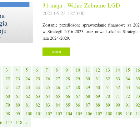
31 maja - Walne Zebranie LGD
2023-05-23 13:53:00
Zostanie przedłożone sprawozdanie finansowe za 202
w Strategii 2016-2023 oraz nowa Lokalna Strategi
lata 2024-2029.
więcej
3
4
5
6
7
8
9
10
11
12
13
14
15
16
22
23
24
25
26
27
28
29
30
31
32
33
34
35
41
42
43
44
45
46
47
48
49
50
51
52
53
54
60
61
62
63
64
65
66
67
68
69
70
71
72
73
79
80
81
82
83
84
85
86
87
88
89
90
91
92
98
99
100
101
102
103
104
105
106
107
108
109
110
11
6
117
118
›