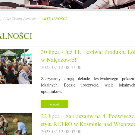
aj:
LGD Zielony Pierścień
AKTUALNOŚCI
ALNOŚCI
30 lipca - Już 11. Festiwal Produktu L
w Nałęczowie!
2023-07-12 08:37:00
Zaczynamy drugą dekadę festiwalowego pokazu
lokalnych. Będzie uroczyście, wiele lokalnyc
upominków.
więcej
22 lipca – zapraszamy na 4. Podwiecz
stylu RETRO w Kośminie nad Wieprze
2023-07-12 08:02:00