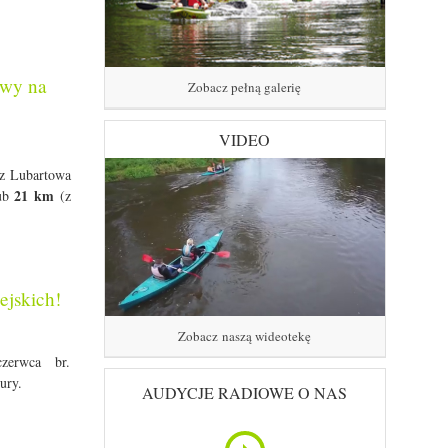
owy na
Zobacz pełną galerię
VIDEO
z Lubartowa
21 km
lub
(z
ejskich!
Zobacz naszą wideotekę
zerwca br.
ury.
AUDYCJE RADIOWE O NAS