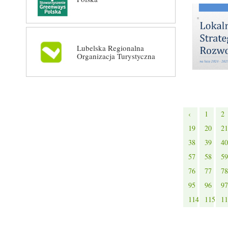
Lubelska Regionalna
Organizacja Turystyczna
‹
1
2
19
20
21
38
39
40
57
58
59
76
77
78
95
96
97
114
115
11