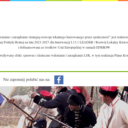
ażanie i zarządzanie strategią rozwoju lokalnego kierowanego przez społeczność” jest realiz
nej Polityki Rolnej na lata 2023-2027 dla Interwencji I.13.1 LEADER / Rozwój Lokalny Kie
i dofinansowana ze środków Unii Europejskiej w ramach EFRROW
ewidywany efekt: sprawne i skuteczne wdrażanie i zarządzanie LSR, w tym realizacja Planu Ko
Nie zapomnij polubić nas na: