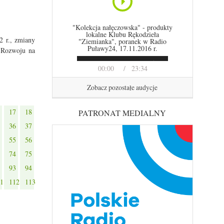
"Kolekcja nałęczowska" - produkty
lokalne Klubu Rękodzieła
2 r., zmiany
"Ziemianka", poranek w Radio
Puławy24, 17.11.2016 r.
a Rozwoju na
00:00
23:34
Zobacz pozostałe audycje
17
18
PATRONAT MEDIALNY
36
37
55
56
74
75
93
94
1
112
113