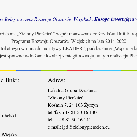
sz Rolny na rzecz Rozwoju Obszarów Wiejskich:
Europa inwestująca w
iałania „Zielony Pierścień” współfinansowana ze środków Unii Euro
Programu Rozwoju Obszarów Wiejskich na lata 2014-2020,
u lokalnego w ramach inicjatywy LEADER”, poddziałanie „Wsparcie ko
jest sprawne wdrażanie lokalnej strategii rozwoju, w tym realizacja Pl
e linki:
Adres:
W
Lokalna Grupa Działania
"Zielony Pierścień"
Kośmin 7, 24-103 Żyrzyn
tel./fax +48 81 50 16 140
ubelski
tel. +48 81 50 16 141
​e-mail: lgd@zielonypierscien.eu
 Wiejska