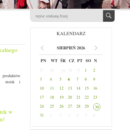
KALENDARZ
SIERPIEŃ 2026
okalnego
PN
WT
ŚR
CZ
PT
SO
N
27
28
30
31
1
2
29
 produktów
6
3
4
5
7
8
9
h stoisk i
10
11
12
13
14
15
16
17
18
19
20
21
22
23
24
25
26
27
28
29
30
orek w
31
1
2
3
4
5
6
m!