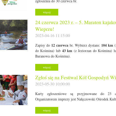
zgłoszenia do 30 czerwca br.
więcej
24 czerwca 2023 r. – 5. Maraton kajak
Wieprzu!
2023-04-16 11:15:00
12 czerwca
104 km
Zapisy do
br. Wybierz dystans:
(
43 km
do Kośmina) lub
(z Jeziorzan do Kośmina) 
Baranowa do Kośmina).
więcej
Zgłoś się na Festiwal Kół Gospodyń Wi
2023-05-30 10:00:00
Karty zgłoszeniowe są przyjmowane do 23 c
Organizatorem imprezy jest Nałęczowski Ośrodek Kult
więcej