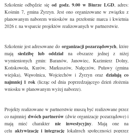
od godz. 9.00 w Biurze LGD
Szkolenie odbędzie się
, adres:
Kośmin 7, gmina Żyrzyn. Jest ono organizowane w związku z
planowanym naborem wniosków na przełomie marca i kwietnia
2026 r. na wsparcie projektów realizowanych w partnerstwie.
organizacji pozarządowych
Szkolenie jest adresowane do
, które
siedzibę lub oddział
mają
na obszarze jednej z niżej
wymienionych gmin: Baranów, Janowiec, Kazimierz Dolny,
Końskowola, Kurów, Markuszów, Nałęczów, Puławy (gmina
działają co
wiejska), Wąwolnica, Wojciechów i Żyrzyn oraz
najmniej 1 rok
(licząc od dnia poprzedzającego dzień złożenia
wniosku w planowanym wyżej naborze).
Projekty realizowane w partnerstwie muszą być realizowane przez
dwóch partnerów
co najmniej
(dwie organizacje pozarządowe) i
nie inwestycyjny
mają mieć charakter
. Mają one na
aktywizację i integrację
celu
lokalnych społeczności poprzez