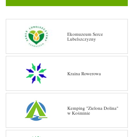
Ekomuzeum Serce
Lubelszczyzny
Kraina Rowerowa
Kemping "Zielona Dolina"
w Kośminie