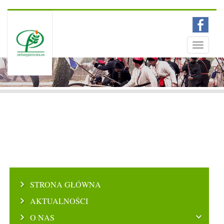
Menu
Toggle
navigati
STRONA GŁÓWNA
AKTUALNOŚCI
O NAS