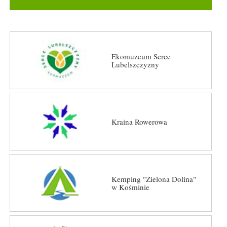
Ekomuzeum Serce
Lubelszczyzny
Kraina Rowerowa
Kemping "Zielona Dolina"
w Kośminie