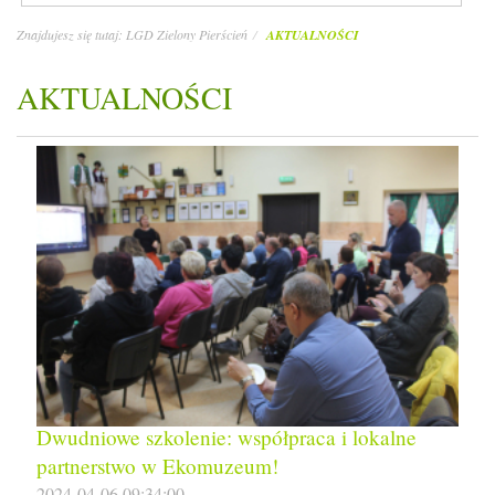
Znajdujesz się tutaj:
LGD Zielony Pierścień
AKTUALNOŚCI
AKTUALNOŚCI
Dwudniowe szkolenie: współpraca i lokalne
partnerstwo w Ekomuzeum!
2024-04-06 09:34:00