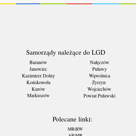
Samorządy należące do LGD
Baranów
Nałęczów
Janowiec
Puławy
Kazimierz Dolny
Wąwolnica
Końskowola
Żyrzyn
Kurów
Wojciechów
Markuszów
Powiat Puławski
Polecane linki:
MRiRW
ARiMR