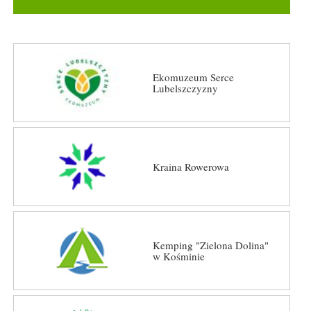
Ekomuzeum Serce
Lubelszczyzny
Kraina Rowerowa
Kemping "Zielona Dolina"
w Kośminie