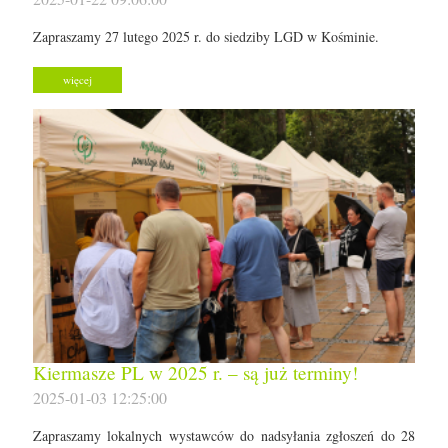
Zapraszamy 27 lutego 2025 r. do siedziby LGD w Kośminie.
więcej
Kiermasze PL w 2025 r. – są już terminy!
2025-01-03 12:25:00
Zapraszamy lokalnych wystawców do nadsyłania zgłoszeń do 28