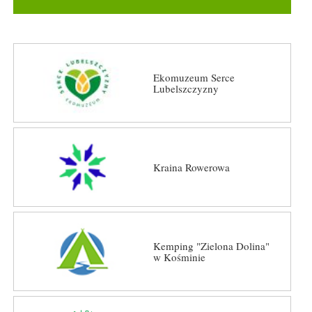
Ekomuzeum Serce
Lubelszczyzny
Kraina Rowerowa
Kemping "Zielona Dolina"
w Kośminie