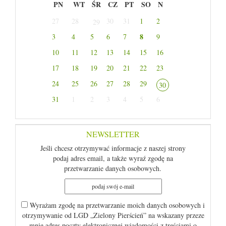
PN
WT
ŚR
CZ
PT
SO
N
27
28
30
31
1
2
29
8
3
4
5
6
7
9
10
11
12
13
14
15
16
17
18
19
20
21
22
23
24
25
26
27
28
29
30
31
1
2
3
4
5
6
NEWSLETTER
Jeśli chcesz otrzymywać informacje z naszej strony
podaj adres email, a także wyraź zgodę na
przetwarzanie danych osobowych.
Wyrażam zgodę na przetwarzanie moich danych osobowych i
otrzymywanie od LGD „Zielony Pierścień” na wskazany przeze
mnie adres poczty elektronicznej wiadomości z treściami o