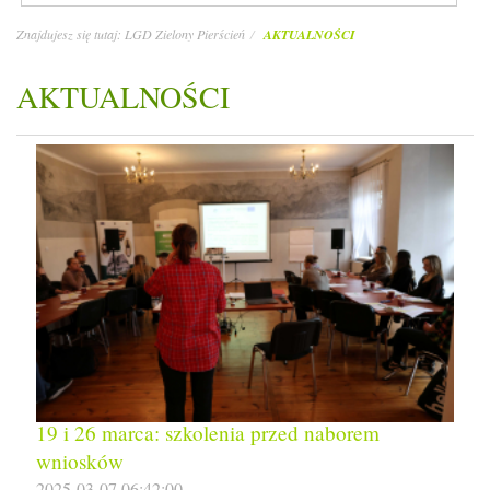
Znajdujesz się tutaj:
LGD Zielony Pierścień
AKTUALNOŚCI
AKTUALNOŚCI
19 i 26 marca: szkolenia przed naborem
wniosków
2025-03-07 06:42:00