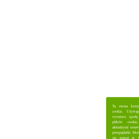
Ta strona korz
cookie. Używaj
wyrażasz zgodę
plików cookie
aktualnymi ustaw
przeglądarki. Mo
się więcej w j