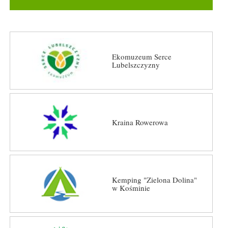
Ekomuzeum Serce
Lubelszczyzny
Kraina Rowerowa
Kemping "Zielona Dolina"
w Kośminie