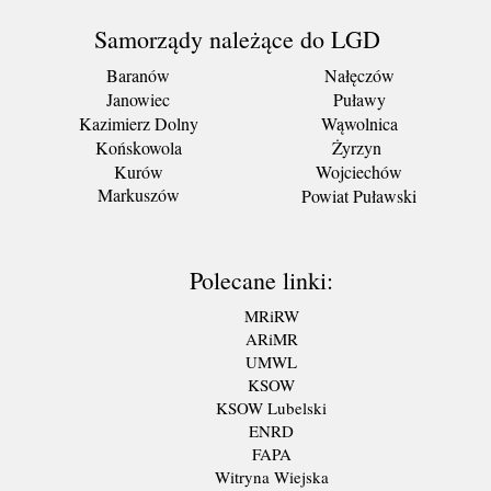
Samorządy należące do LGD
Baranów
Nałęczów
Janowiec
Puławy
Kazimierz Dolny
Wąwolnica
Końskowola
Żyrzyn
Kurów
Wojciechów
Markuszów
Powiat Puławski
Polecane linki:
MRiRW
ARiMR
UMWL
KSOW
KSOW Lubelski
ENRD
FAPA
Witryna Wiejska