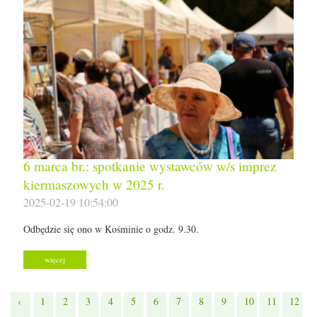
6 marca br.: spotkanie wystawców w/s imprez
kiermaszowych w 2025 r.
2025-02-19 10:54:00
Odbędzie się ono w Kośminie o godz. 9.30.
więcej
‹
1
2
3
4
5
6
7
8
9
10
11
12