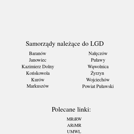
Samorządy należące do LGD
Baranów
Nałęczów
Janowiec
Puławy
Kazimierz Dolny
Wąwolnica
Końskowola
Żyrzyn
Kurów
Wojciechów
Markuszów
Powiat Puławski
Polecane linki:
MRiRW
ARiMR
UMWL