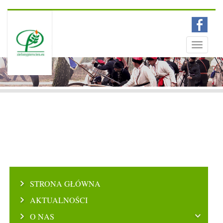
Menu
Toggle
navigati
STRONA GŁÓWNA
AKTUALNOŚCI
O NAS