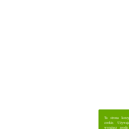
Ta strona korz
cookie. Używaj
wyrażasz zgodę