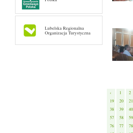
Lubelska Regionalna
Organizacja Turystyczna
‹
1
2
19
20
21
38
39
40
57
58
59
76
77
78