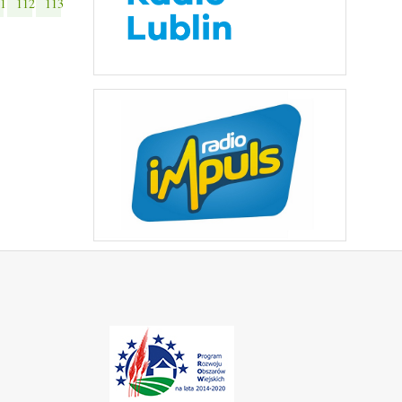
1
112
113