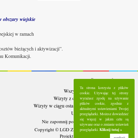
 obszary wiejskie
pejskiej w ramach
sztów bieżących i aktywizacji”.
anu Komunikacji.
Statystyki:
Ta strona korzysta z plików
Wszystkie wizyty:
5285516
cookie. Używając tej strony
Wizyty z ostatnich 30 dni:
91393
wyrażasz zgodę na używanie
plików cookie, zgodnie z
Wizyty w ciągu ostatniego tygodnia:
25519
aktualnymi ustawieniami Twojej
Użytkownicy online:
11
przeglądarki. Możesz dowiedzieć
się więcej w jakim celu są
Nie zapomnij polubić nas na
Facebooku
używane oraz o zmianie ustawień
Copyright © LGD Zielony Pierścień - 2016.
przeglądarki.
Kliknij tutaj »
Projekt i wykonanie - Freeline.
zamknij