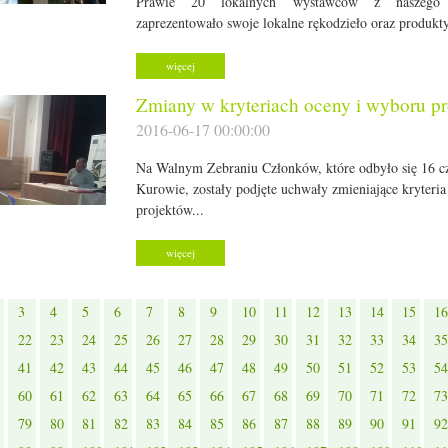
Prawie 20 lokalnych wystawców z naszego 
zaprezentowało swoje lokalne rękodzieło oraz produkt
więcej
Zmiany w kryteriach oceny i wyboru p
2016-06-17 00:00:00
Na Walnym Zebraniu Członków, które odbyło się 16 c
Kurowie, zostały podjęte uchwały zmieniające kryteri
projektów...
więcej
3
4
5
6
7
8
9
10
11
12
13
14
15
16
22
23
24
25
26
27
28
29
30
31
32
33
34
35
41
42
43
44
45
46
47
48
49
50
51
52
53
54
60
61
62
63
64
65
66
67
68
69
70
71
72
73
79
80
81
82
83
84
85
86
87
88
89
90
91
92