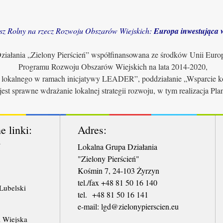
sz Rolny na rzecz Rozwoju Obszarów Wiejskich:
Europa inwestująca w
iałania „Zielony Pierścień” współfinansowana ze środków Unii Euro
Programu Rozwoju Obszarów Wiejskich na lata 2014-2020,
u lokalnego w ramach inicjatywy LEADER”, poddziałanie „Wsparcie ko
jest sprawne wdrażanie lokalnej strategii rozwoju, w tym realizacja Pl
e linki:
Adres:
W
Lokalna Grupa Działania
"Zielony Pierścień"
Kośmin 7, 24-103 Żyrzyn
tel./fax +48 81 50 16 140
ubelski
tel. +48 81 50 16 141
​e-mail: lgd@zielonypierscien.eu
 Wiejska