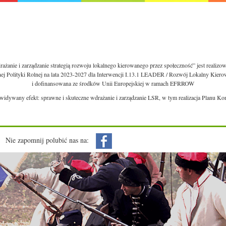
ażanie i zarządzanie strategią rozwoju lokalnego kierowanego przez społeczność” jest realiz
nej Polityki Rolnej na lata 2023-2027 dla Interwencji I.13.1 LEADER / Rozwój Lokalny Kie
i dofinansowana ze środków Unii Europejskiej w ramach EFRROW
ewidywany efekt: sprawne i skuteczne wdrażanie i zarządzanie LSR, w tym realizacja Planu Ko
Nie zapomnij polubić nas na: