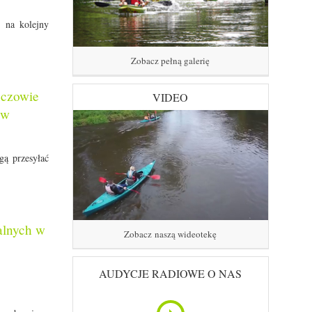
 na kolejny
Zobacz pełną galerię
ęczowie
VIDEO
ów
gą przesyłać
alnych w
Zobacz naszą wideotekę
AUDYCJE RADIOWE O NAS