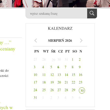
KALENDARZ
SIERPIEŃ 2026
zny …”
oceniany
PN
WT
ŚR
CZ
PT
SO
N
27
28
30
31
1
2
29
6
3
4
5
7
8
9
wski do
10
11
12
13
14
15
16
czości
17
18
19
20
21
22
23
24
25
26
27
28
29
30
31
1
2
3
4
5
6
a
nych w