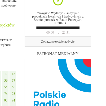
subregionu
y spożywcze.
"Swojskie Wędliny" - audycja o
produktach lokalnych i tradycyjnych z
Bronic, poranek w Radio Puławy24,
10.11.2016 r.
rojektów
00:00
23:31
zerwca w
Zobacz pozostałe audycje
a wyboru
PATRONAT MEDIALNY
17
18
36
37
55
56
74
75
93
94