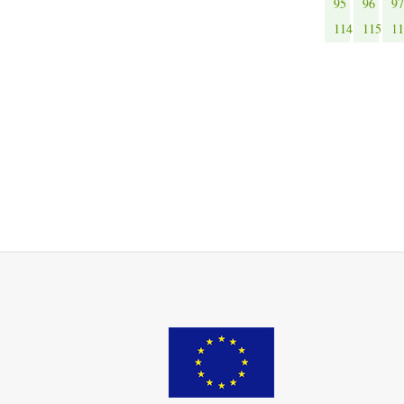
95
96
97
114
115
11