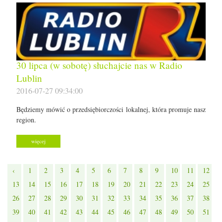
30 lipca (w sobotę) słuchajcie nas w Radio
Lublin
2016-07-27 09:34:00
Będziemy mówić o przedsiębiorczości lokalnej, która promuje nasz
region.
więcej
‹
1
2
3
4
5
6
7
8
9
10
11
12
13
14
15
16
17
18
19
20
21
22
23
24
25
26
27
28
29
30
31
32
33
34
35
36
37
38
39
40
41
42
43
44
45
46
47
48
49
50
51