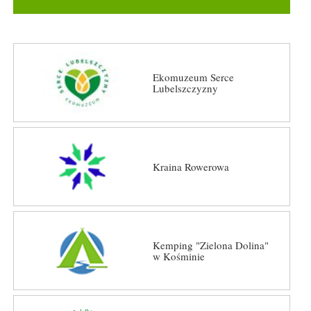
Ekomuzeum Serce
Lubelszczyzny
Kraina Rowerowa
Kemping "Zielona Dolina"
w Kośminie