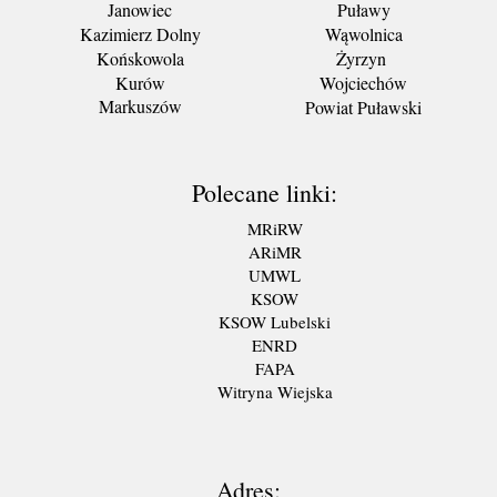
Janowiec
Puławy
Kazimierz Dolny
Wąwolnica
Końskowola
Żyrzyn
Kurów
Wojciechów
Markuszów
Powiat Puławski
Polecane linki:
MRiRW
ARiMR
UMWL
KSOW
KSOW Lubelski
ENRD
FAPA
Witryna Wiejska
Adres: