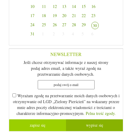
10
11
12
13
14
15
16
17
18
19
20
21
22
23
24
25
26
27
28
29
30
31
1
2
3
4
5
6
NEWSLETTER
Jeśli chcesz otrzymywać informacje z naszej strony
podaj adres email, a także wyraź zgodę na
przetwarzanie danych osobowych.
Wyrażam zgodę na przetwarzanie moich danych osobowych i
otrzymywanie od LGD „Zielony Pierścień” na wskazany przeze
mnie adres poczty elektronicznej wiadomości z treściami o
charakterze informacyjno-promocyjnym.
Pelna treść zgody.