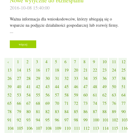
Nowe wytyczne do biznesplanu
2016-10-08 15:40:00
Ważna informacja dla wnioskodowców, którzy ubiegają się o
wsparcie na podjęcie działalności gospodarczej lub rozwój firmy.
...
więcej
‹
1
2
3
4
5
6
7
8
9
10
11
12
13
14
15
16
17
18
19
20
21
22
23
24
25
26
27
28
29
30
31
32
33
34
35
36
37
38
39
40
41
42
43
44
45
46
47
48
49
50
51
52
53
54
55
56
57
58
59
60
61
62
63
64
65
66
67
68
69
70
71
72
73
74
75
76
77
78
79
80
81
82
83
84
85
86
87
88
89
90
91
92
93
94
95
96
97
98
99
100
101
102
103
104
105
106
107
108
109
110
111
112
113
114
115
116