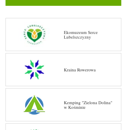
Ekomuzeum Serce
Lubelszczyzny
Kraina Rowerowa
Kemping "Zielona Dolina"
w Kośminie