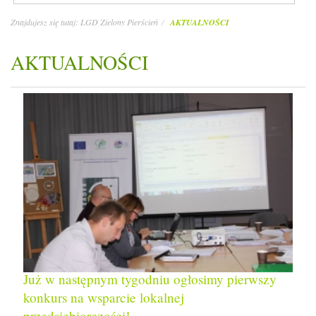
Znajdujesz się tutaj:
LGD Zielony Pierścień
AKTUALNOŚCI
AKTUALNOŚCI
Już w następnym tygodniu ogłosimy pierwszy
konkurs na wsparcie lokalnej
przedsiębiorczości!