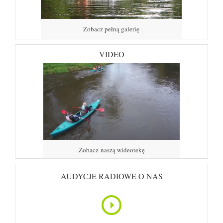
Zobacz pełną galerię
Zobacz pełną galerię
VIDEO
Zobacz naszą wideotekę
Zobacz naszą wideotekę
AUDYCJE RADIOWE O NAS