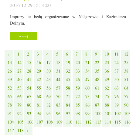
2016-12-29 15:14:00
Imprezy te będą organizowane w Nałęczowie i Kazimierzu
Dolnym.
więcej
‹
1
2
3
4
5
6
7
8
9
10
11
12
13
14
15
16
17
18
19
20
21
22
23
24
25
26
27
28
29
30
31
32
33
34
35
36
37
38
39
40
41
42
43
44
45
46
47
48
49
50
51
52
53
54
55
56
57
58
59
60
61
62
63
64
65
66
67
68
69
70
71
72
73
74
75
76
77
78
79
80
81
82
83
84
85
86
87
88
89
90
91
92
93
94
95
96
97
98
99
100
101
102
103
104
105
106
107
108
109
110
111
112
113
114
115
116
117
118
›