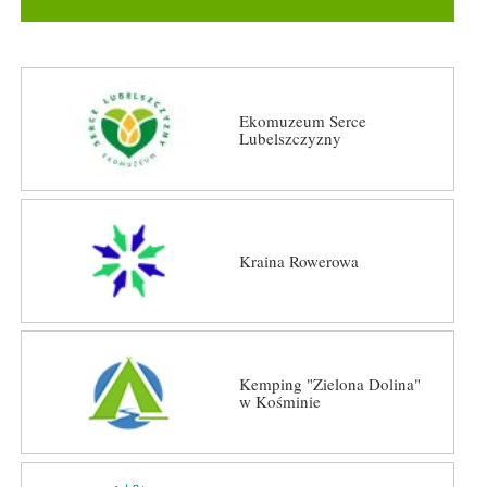
Ekomuzeum Serce
Lubelszczyzny
Kraina Rowerowa
Kemping "Zielona Dolina"
w Kośminie